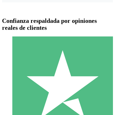
Confianza respaldada por opiniones
reales de clientes
Paquetes de Créditos Individuales
Paga según el uso con créditos de descarga. Sin compromiso
mensual.
1 Descarga
10
US$
00