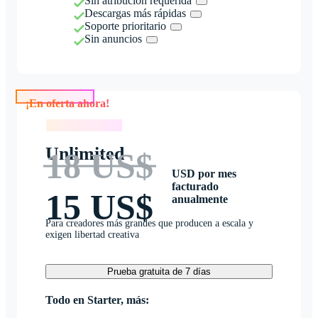
Sin atribución requerida
Descargas más rápidas
Soporte prioritario
Sin anuncios
¡En oferta ahora!
¡En oferta ahora!
Unlimited
18 US$
USD por mes
facturado
15 US$
anualmente
Para creadores más grandes que producen a escala y
exigen libertad creativa
Prueba gratuita de 7 días
Todo en Starter, más: