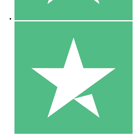
5 Descargas
15
US$
00
10 Descargas
20
US$
00