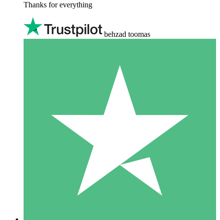
Thanks for everything
behzad toomas