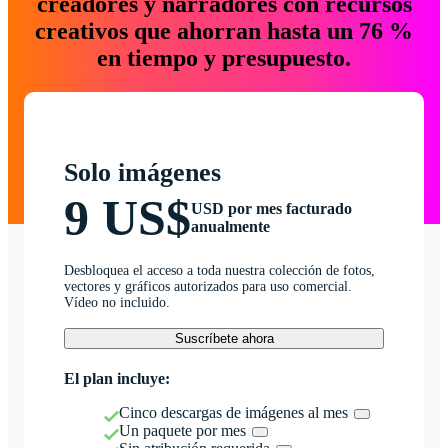
creadores y narradores con recursos
creativos que ahorran hasta un 76 %
en tiempo y presupuesto.
Solo imágenes
9 US$
USD por mes facturado
anualmente
Desbloquea el acceso a toda nuestra colección de fotos,
vectores y gráficos autorizados para uso comercial.
Vídeo no incluido.
Suscríbete ahora
El plan incluye:
Cinco descargas de imágenes al mes
Un paquete por mes