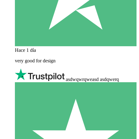
Hace 1 día
very good for design
asdwqwrqweasd asdqwerq