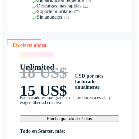
Sin atribución requerida
Descargas más rápidas
Soporte prioritario
Sin anuncios
¡En oferta ahora!
¡En oferta ahora!
Unlimited
18 US$
USD por mes
facturado
15 US$
anualmente
Para creadores más grandes que producen a escala y
exigen libertad creativa
Prueba gratuita de 7 días
Todo en Starter, más: