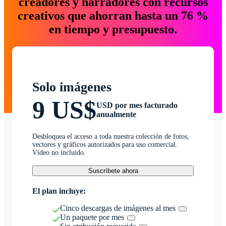
creadores y narradores con recursos
creativos que ahorran hasta un 76 %
en tiempo y presupuesto.
Solo imágenes
9 US$
USD por mes facturado
anualmente
Desbloquea el acceso a toda nuestra colección de fotos,
vectores y gráficos autorizados para uso comercial.
Vídeo no incluido.
Suscríbete ahora
El plan incluye:
Cinco descargas de imágenes al mes
Un paquete por mes