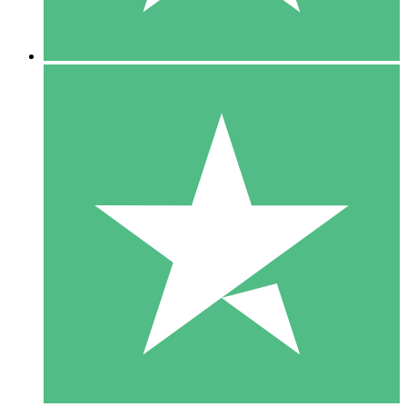
5 Descargas
15
US$
00
10 Descargas
20
US$
00