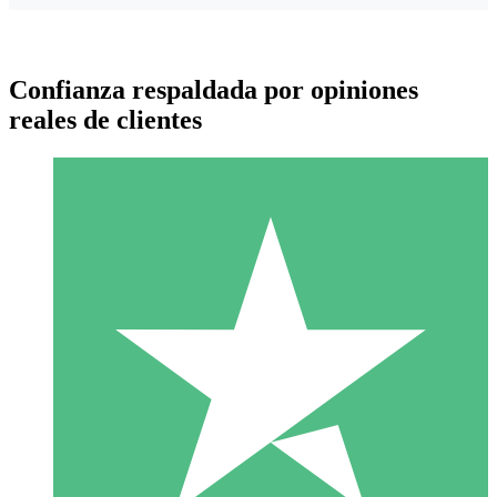
Confianza respaldada por opiniones
reales de clientes
Paquetes de Créditos Individuales
Paga según el uso con créditos de descarga. Sin compromiso
mensual.
1 Descarga
10
US$
00