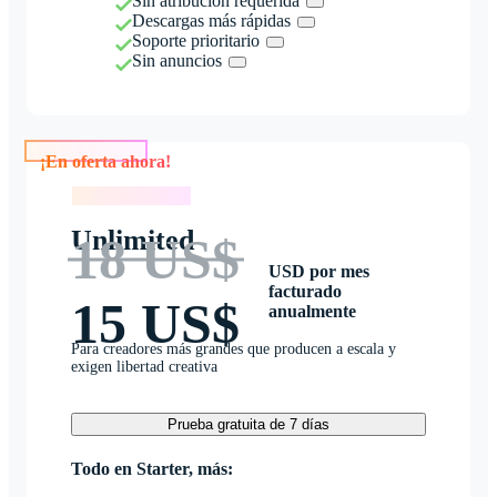
Sin atribución requerida
Descargas más rápidas
Soporte prioritario
Sin anuncios
¡En oferta ahora!
¡En oferta ahora!
Unlimited
18 US$
USD por mes
facturado
15 US$
anualmente
Para creadores más grandes que producen a escala y
exigen libertad creativa
Prueba gratuita de 7 días
Todo en Starter, más: