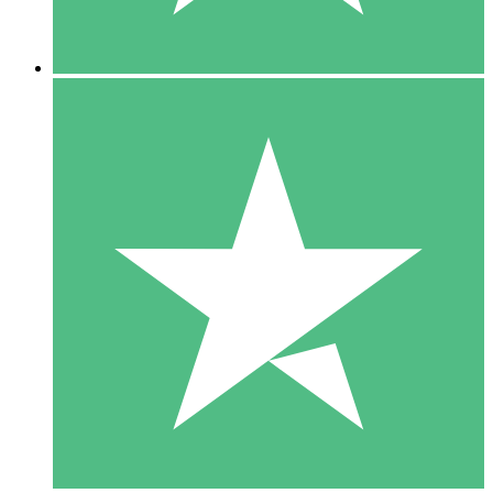
5 Descargas
15
US$
00
10 Descargas
20
US$
00