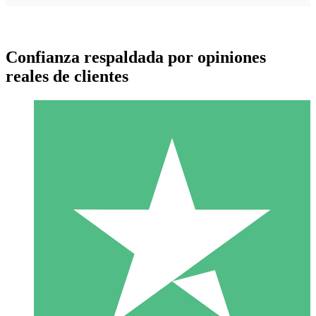
Confianza respaldada por opiniones
reales de clientes
Paquetes de Créditos Individuales
Paga según el uso con créditos de descarga. Sin compromiso
mensual.
1 Descarga
10
US$
00