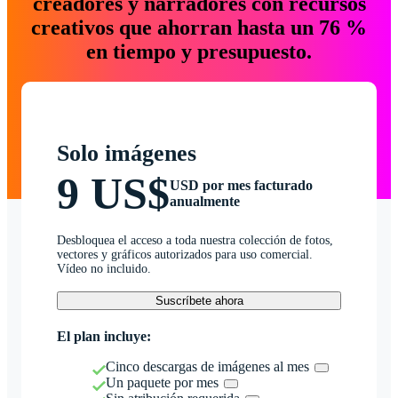
creadores y narradores con recursos
creativos que ahorran hasta un 76 %
en tiempo y presupuesto.
Solo imágenes
9 US$
USD por mes facturado
anualmente
Desbloquea el acceso a toda nuestra colección de fotos,
vectores y gráficos autorizados para uso comercial.
Vídeo no incluido.
Suscríbete ahora
El plan incluye:
Cinco descargas de imágenes al mes
Un paquete por mes