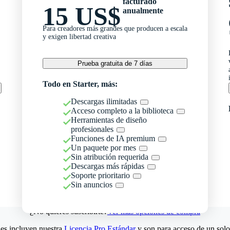
facturado
15 US$
anualmente
Para creadores más grandes que producen a escala
y exigen libertad creativa
Prueba gratuita de 7 días
Todo en Starter, más:
Descargas ilimitadas
Acceso completo a la biblioteca
Herramientas de diseño
profesionales
Funciones de IA premium
Un paquete por mes
Sin atribución requerida
Descargas más rápidas
Soporte prioritario
Sin anuncios
¿No quieres suscribirte?
Ver más opciones de compra
es incluyen nuestra
Licencia Pro Estándar
y son para acceso de un solo