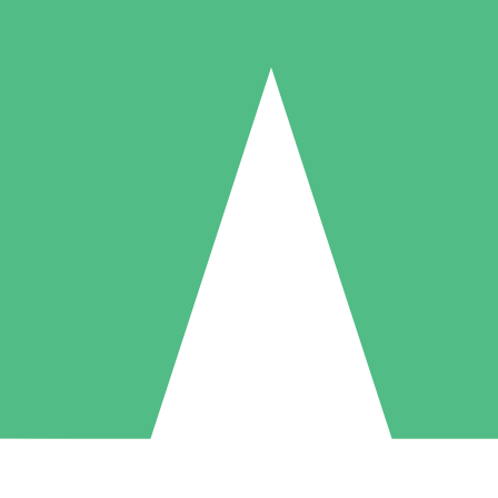
Paquetes de Créditos Individuales
Paga según el uso con créditos de descarga. Sin compromiso mensual.
1 Descarga
5 Descargas
10 Descargas
10
15
20
US$
00
US$
00
US$
00