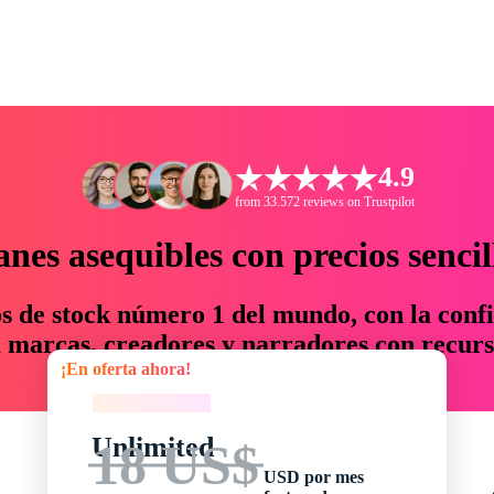
4.9
from 33.572 reviews on Trustpilot
anes asequibles con precios sencil
os de stock número 1 del mundo, con la confi
marcas, creadores y narradores con recurs
¡En oferta ahora!
un 76 % en tiempo y presupuesto.
¡En oferta ahora!
Unlimited
18 US$
USD por mes