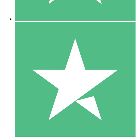
5 Descargas
15
US$
00
10 Descargas
20
US$
00