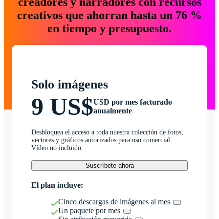
creadores y narradores con recursos
creativos que ahorran hasta un 76 %
en tiempo y presupuesto.
Solo imágenes
9 US$
USD por mes facturado
anualmente
Desbloquea el acceso a toda nuestra colección de fotos,
vectores y gráficos autorizados para uso comercial.
Vídeo no incluido.
Suscríbete ahora
El plan incluye:
Cinco descargas de imágenes al mes
Un paquete por mes