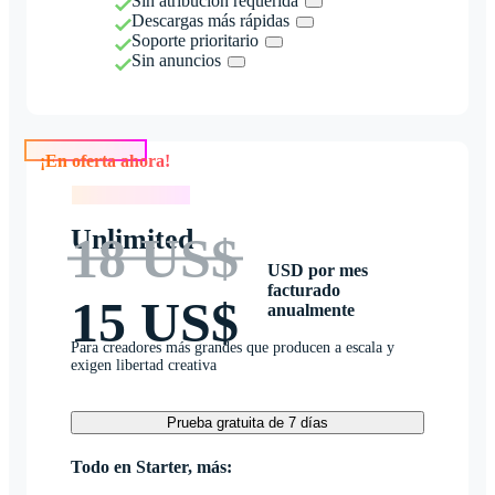
Sin atribución requerida
Descargas más rápidas
Soporte prioritario
Sin anuncios
¡En oferta ahora!
¡En oferta ahora!
Unlimited
18 US$
USD por mes
facturado
15 US$
anualmente
Para creadores más grandes que producen a escala y
exigen libertad creativa
Prueba gratuita de 7 días
Todo en Starter, más: