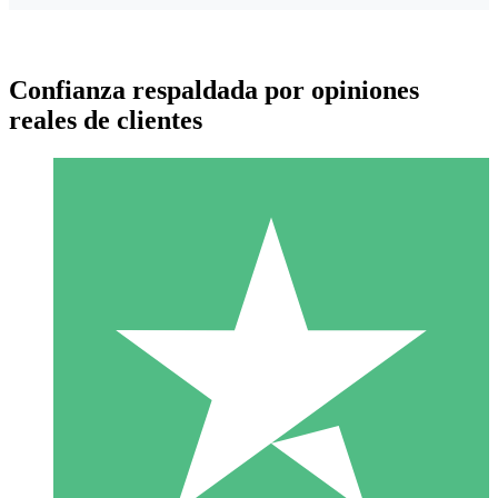
Confianza respaldada por opiniones
reales de clientes
Paquetes de Créditos Individuales
Paga según el uso con créditos de descarga. Sin compromiso
mensual.
1 Descarga
10
US$
00