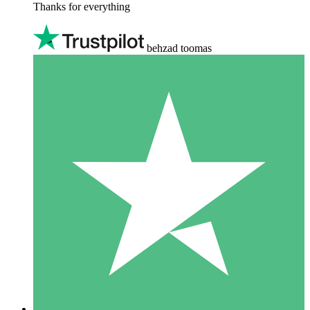
Thanks for everything
behzad toomas