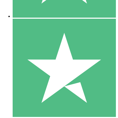
5 Descargas
15
US$
00
10 Descargas
20
US$
00