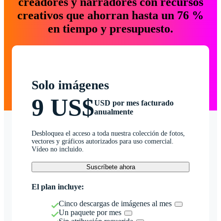
creadores y narradores con recursos
creativos que ahorran hasta un 76 %
en tiempo y presupuesto.
Solo imágenes
9 US$
USD por mes facturado
anualmente
Desbloquea el acceso a toda nuestra colección de fotos,
vectores y gráficos autorizados para uso comercial.
Vídeo no incluido.
Suscríbete ahora
El plan incluye:
Cinco descargas de imágenes al mes
Un paquete por mes