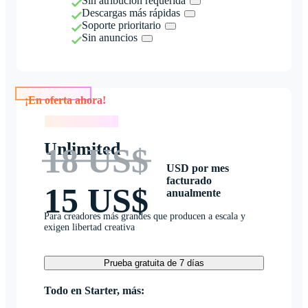
Sin atribución requerida
Descargas más rápidas
Soporte prioritario
Sin anuncios
¡En oferta ahora!
¡En oferta ahora!
Unlimited
18 US$
USD por mes
facturado
15 US$
anualmente
Para creadores más grandes que producen a escala y
exigen libertad creativa
Prueba gratuita de 7 días
Todo en Starter, más: