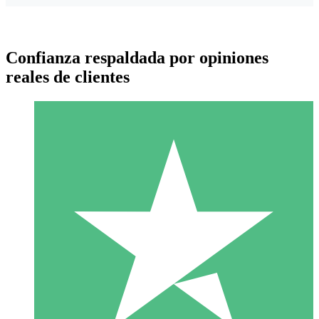
Confianza respaldada por opiniones
reales de clientes
Paquetes de Créditos Individuales
Paga según el uso con créditos de descarga. Sin compromiso
mensual.
1 Descarga
10
US$
00