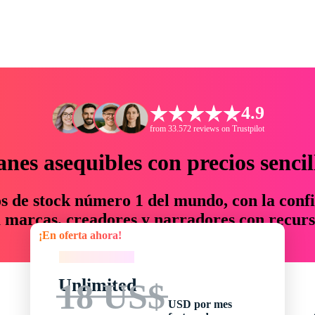
4.9
from 33.572 reviews on Trustpilot
anes asequibles con precios sencil
os de stock número 1 del mundo, con la confi
marcas, creadores y narradores con recurs
¡En oferta ahora!
un 76 % en tiempo y presupuesto.
¡En oferta ahora!
Unlimited
18 US$
USD por mes