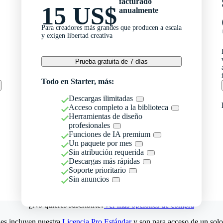
facturado
15 US$
anualmente
Para creadores más grandes que producen a escala
y exigen libertad creativa
Prueba gratuita de 7 días
Todo en Starter, más:
Descargas ilimitadas
Acceso completo a la biblioteca
Herramientas de diseño
profesionales
Funciones de IA premium
Un paquete por mes
Sin atribución requerida
Descargas más rápidas
Soporte prioritario
Sin anuncios
¿No quieres suscribirte?
Ver más opciones de compra
es incluyen nuestra
Licencia Pro Estándar
y son para acceso de un solo