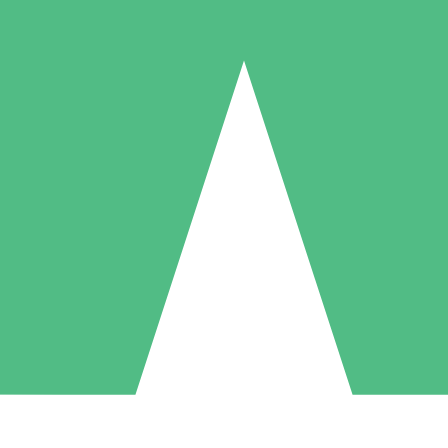
Paquetes de Créditos Individuales
Paga según el uso con créditos de descarga. Sin compromiso mensual.
1 Descarga
5 Descargas
10 Descargas
10
15
20
US$
00
US$
00
US$
00