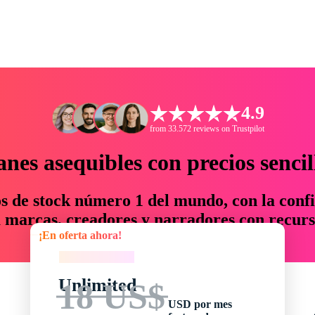
4.9
from 33.572 reviews on Trustpilot
anes asequibles con precios sencil
os de stock número 1 del mundo, con la confi
marcas, creadores y narradores con recurs
¡En oferta ahora!
un 76 % en tiempo y presupuesto.
¡En oferta ahora!
Unlimited
18 US$
USD por mes