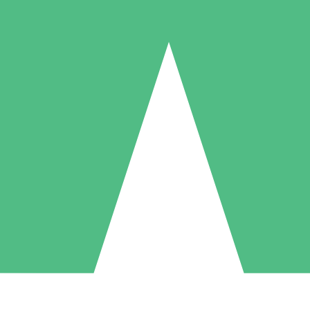
Paquetes de Créditos Individuales
Paga según el uso con créditos de descarga. Sin compromiso mensual.
1 Descarga
5 Descargas
10 Descargas
10
15
20
US$
00
US$
00
US$
00