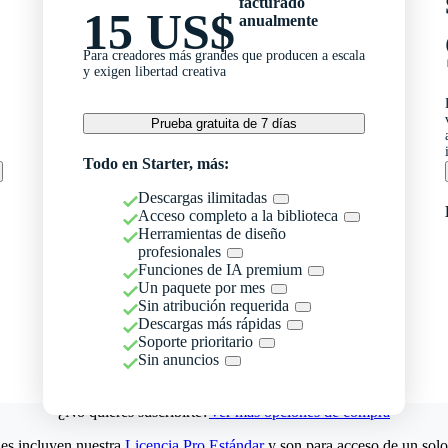
facturado
15 US$
anualmente
Para creadores más grandes que producen a escala
y exigen libertad creativa
Prueba gratuita de 7 días
Todo en Starter, más:
Descargas ilimitadas
Acceso completo a la biblioteca
Herramientas de diseño
profesionales
Funciones de IA premium
Un paquete por mes
Sin atribución requerida
Descargas más rápidas
Soporte prioritario
Sin anuncios
¿No quieres suscribirte?
Ver más opciones de compra
es incluyen nuestra
Licencia Pro Estándar
y son para acceso de un solo