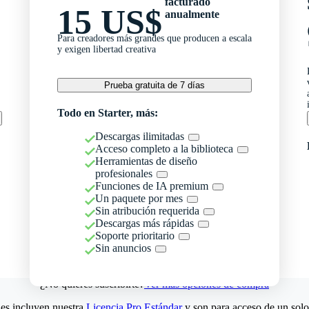
facturado
15 US$
anualmente
Para creadores más grandes que producen a escala
y exigen libertad creativa
Prueba gratuita de 7 días
Todo en Starter, más:
Descargas ilimitadas
Acceso completo a la biblioteca
Herramientas de diseño
profesionales
Funciones de IA premium
Un paquete por mes
Sin atribución requerida
Descargas más rápidas
Soporte prioritario
Sin anuncios
¿No quieres suscribirte?
Ver más opciones de compra
es incluyen nuestra
Licencia Pro Estándar
y son para acceso de un solo