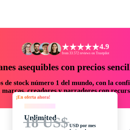
4.9
from 33.572 reviews on Trustpilot
anes asequibles con precios sencil
os de stock número 1 del mundo, con la confi
marcas, creadores y narradores con recurs
¡En oferta ahora!
un 76 % en tiempo y presupuesto.
¡En oferta ahora!
Unlimited
18 US$
USD por mes