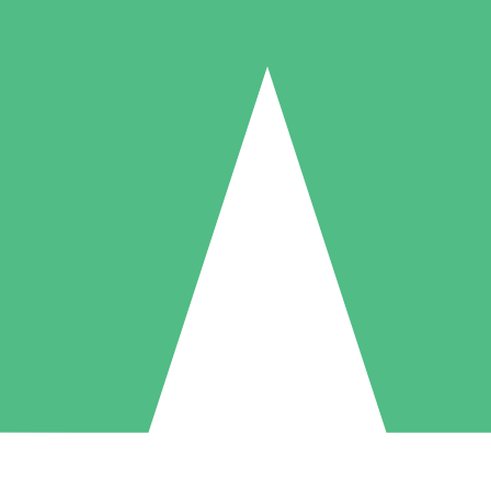
Paquetes de Créditos Individuales
Paga según el uso con créditos de descarga. Sin compromiso mensual.
1 Descarga
5 Descargas
10 Descargas
10
15
20
US$
00
US$
00
US$
00