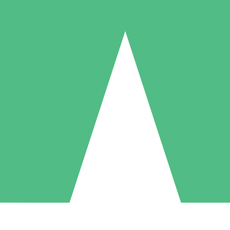
Paquetes de Créditos Individuales
Paga según el uso con créditos de descarga. Sin compromiso mensual.
1 Descarga
5 Descargas
10 Descargas
10
15
20
US$
00
US$
00
US$
00