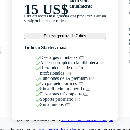
facturado
15 US$
anualmente
Para creadores más grandes que producen a escala
y exigen libertad creativa
Prueba gratuita de 7 días
Todo en Starter, más:
Descargas ilimitadas
Acceso completo a la biblioteca
Herramientas de diseño
profesionales
Funciones de IA premium
Un paquete por mes
Sin atribución requerida
Descargas más rápidas
Soporte prioritario
Sin anuncios
¿No quieres suscribirte?
Ver más opciones de compra
es incluyen nuestra
Licencia Pro Estándar
y son para acceso de un solo