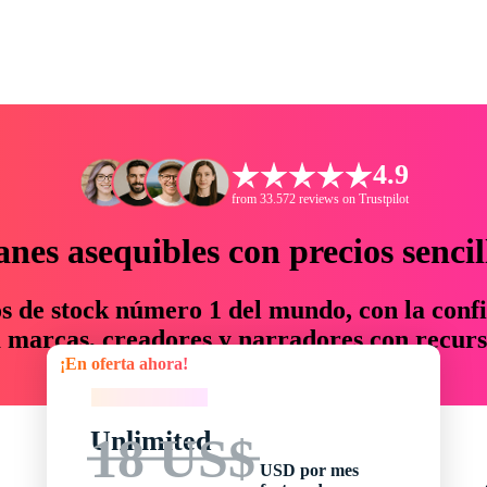
4.9
from 33.572 reviews on Trustpilot
anes asequibles con precios sencil
os de stock número 1 del mundo, con la confi
marcas, creadores y narradores con recurs
¡En oferta ahora!
un 76 % en tiempo y presupuesto.
¡En oferta ahora!
Unlimited
18 US$
USD por mes