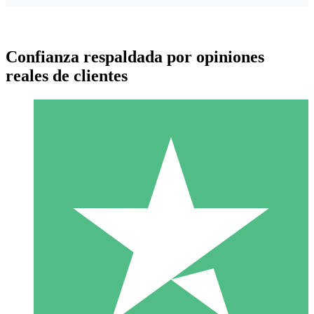
Confianza respaldada por opiniones
reales de clientes
Paquetes de Créditos Individuales
Paga según el uso con créditos de descarga. Sin compromiso
mensual.
1 Descarga
10
US$
00