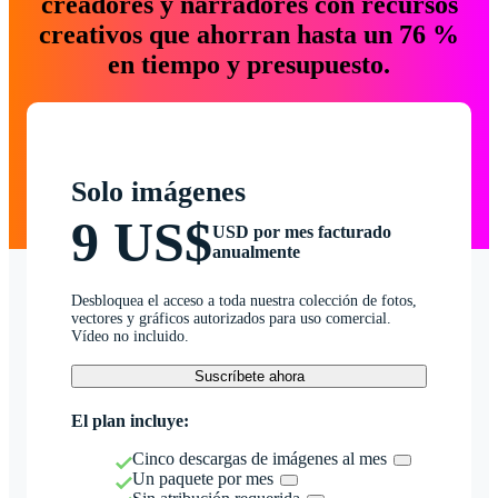
creadores y narradores con recursos
creativos que ahorran hasta un 76 %
en tiempo y presupuesto.
Solo imágenes
9 US$
USD por mes facturado
anualmente
Desbloquea el acceso a toda nuestra colección de fotos,
vectores y gráficos autorizados para uso comercial.
Vídeo no incluido.
Suscríbete ahora
El plan incluye:
Cinco descargas de imágenes al mes
Un paquete por mes