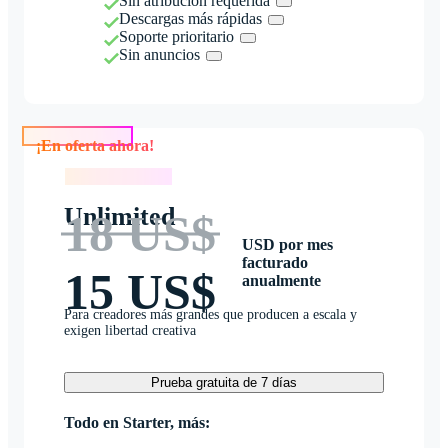
Sin atribución requerida
Descargas más rápidas
Soporte prioritario
Sin anuncios
¡En oferta ahora!
¡En oferta ahora!
Unlimited
18 US$
USD por mes
facturado
15 US$
anualmente
Para creadores más grandes que producen a escala y
exigen libertad creativa
Prueba gratuita de 7 días
Todo en Starter, más: