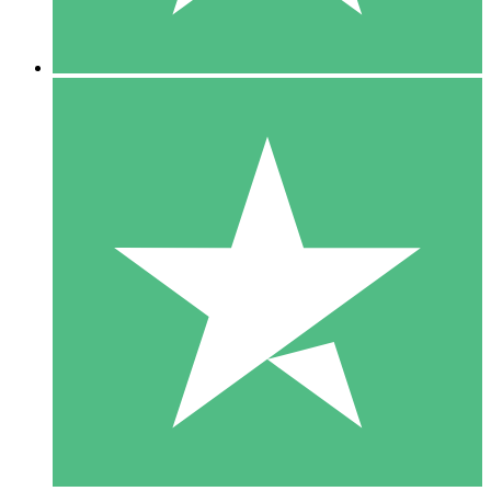
5 Descargas
15
US$
00
10 Descargas
20
US$
00