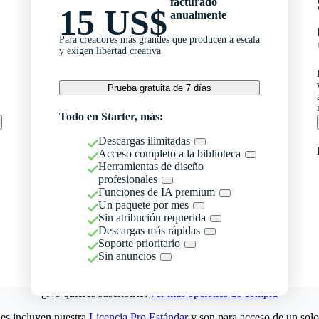
facturado
15 US$
anualmente
Para creadores más grandes que producen a escala
y exigen libertad creativa
Prueba gratuita de 7 días
Todo en Starter, más:
Descargas ilimitadas
Acceso completo a la biblioteca
Herramientas de diseño
profesionales
Funciones de IA premium
Un paquete por mes
Sin atribución requerida
Descargas más rápidas
Soporte prioritario
Sin anuncios
¿No quieres suscribirte?
Ver más opciones de compra
es incluyen nuestra
Licencia Pro Estándar
y son para acceso de un solo