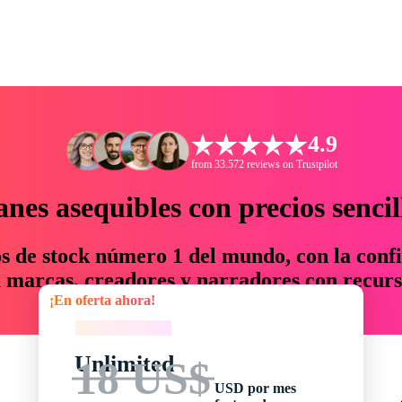
4.9
from 33.572 reviews on Trustpilot
anes asequibles con precios sencil
os de stock número 1 del mundo, con la confi
marcas, creadores y narradores con recurs
¡En oferta ahora!
un 76 % en tiempo y presupuesto.
¡En oferta ahora!
Unlimited
18 US$
USD por mes