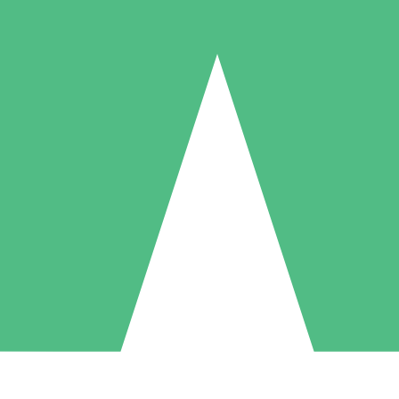
Paquetes de Créditos Individuales
Paga según el uso con créditos de descarga. Sin compromiso mensual.
1 Descarga
5 Descargas
10 Descargas
10
15
20
US$
00
US$
00
US$
00