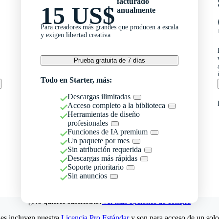
facturado
15 US$
anualmente
Para creadores más grandes que producen a escala
y exigen libertad creativa
Prueba gratuita de 7 días
Todo en Starter, más:
Descargas ilimitadas
Acceso completo a la biblioteca
Herramientas de diseño
profesionales
Funciones de IA premium
Un paquete por mes
Sin atribución requerida
Descargas más rápidas
Soporte prioritario
Sin anuncios
¿No quieres suscribirte?
Ver más opciones de compra
es incluyen nuestra
Licencia Pro Estándar
y son para acceso de un solo