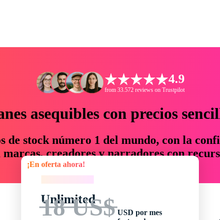
4.9
from 33.572 reviews on Trustpilot
anes asequibles con precios sencil
os de stock número 1 del mundo, con la confi
marcas, creadores y narradores con recurs
¡En oferta ahora!
un 76 % en tiempo y presupuesto.
¡En oferta ahora!
Unlimited
18 US$
USD por mes