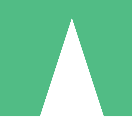
Paquetes de Créditos Individuales
Paga según el uso con créditos de descarga. Sin compromiso mensual.
1 Descarga
5 Descargas
10 Descargas
10
15
20
US$
00
US$
00
US$
00