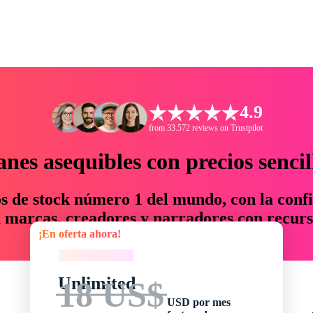
4.9
from 33.572 reviews on Trustpilot
anes asequibles con precios sencil
os de stock número 1 del mundo, con la confi
marcas, creadores y narradores con recurs
¡En oferta ahora!
un 76 % en tiempo y presupuesto.
¡En oferta ahora!
Unlimited
18 US$
USD por mes