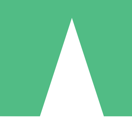
Paquetes de Créditos Individuales
Paga según el uso con créditos de descarga. Sin compromiso mensual.
1 Descarga
5 Descargas
10 Descargas
10
15
20
US$
00
US$
00
US$
00