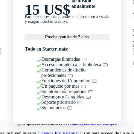
facturado
15 US$
anualmente
Para creadores más grandes que producen a escala
y exigen libertad creativa
Prueba gratuita de 7 días
Todo en Starter, más:
Descargas ilimitadas
Acceso completo a la biblioteca
Herramientas de diseño
profesionales
Funciones de IA premium
Un paquete por mes
Sin atribución requerida
Descargas más rápidas
Soporte prioritario
Sin anuncios
¿No quieres suscribirte?
Ver más opciones de compra
es incluyen nuestra
Licencia Pro Estándar
y son para acceso de un solo