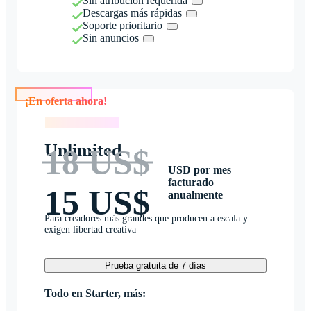
Sin atribución requerida
Descargas más rápidas
Soporte prioritario
Sin anuncios
¡En oferta ahora!
¡En oferta ahora!
Unlimited
18 US$
USD por mes
facturado
15 US$
anualmente
Para creadores más grandes que producen a escala y
exigen libertad creativa
Prueba gratuita de 7 días
Todo en Starter, más: