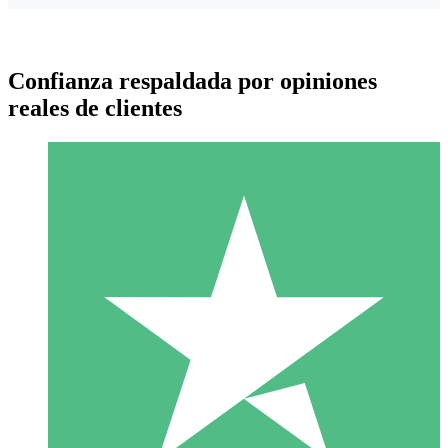
Confianza respaldada por opiniones
reales de clientes
Paquetes de Créditos Individuales
Paga según el uso con créditos de descarga. Sin compromiso
mensual.
1 Descarga
10
US$
00