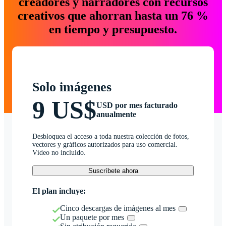
creadores y narradores con recursos
creativos que ahorran hasta un 76 %
en tiempo y presupuesto.
Solo imágenes
9 US$
USD por mes facturado
anualmente
Desbloquea el acceso a toda nuestra colección de fotos,
vectores y gráficos autorizados para uso comercial.
Vídeo no incluido.
Suscríbete ahora
El plan incluye:
Cinco descargas de imágenes al mes
Un paquete por mes