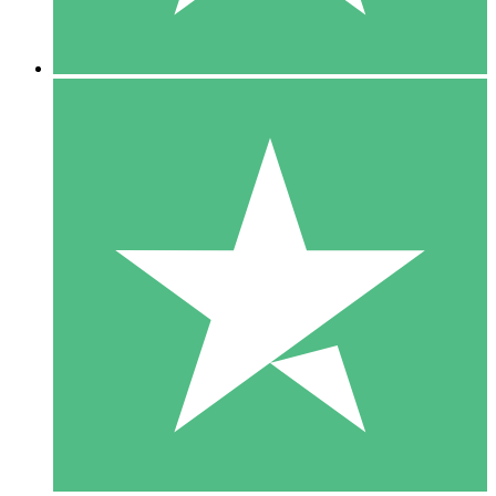
5 Descargas
15
US$
00
10 Descargas
20
US$
00