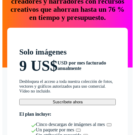
creadores y narradores con recursos
creativos que ahorran hasta un 76 %
en tiempo y presupuesto.
Solo imágenes
9 US$
USD por mes facturado
anualmente
Desbloquea el acceso a toda nuestra colección de fotos,
vectores y gráficos autorizados para uso comercial.
Vídeo no incluido.
Suscríbete ahora
El plan incluye:
Cinco descargas de imágenes al mes
Un paquete por mes