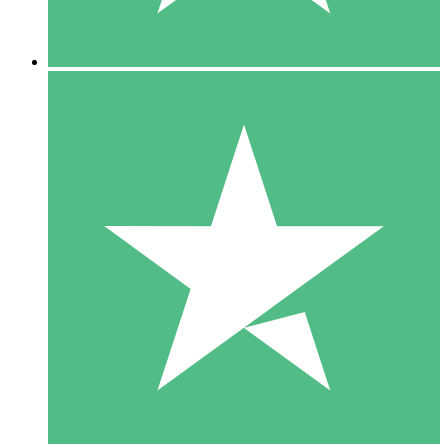
5 Descargas
15
US$
00
10 Descargas
20
US$
00