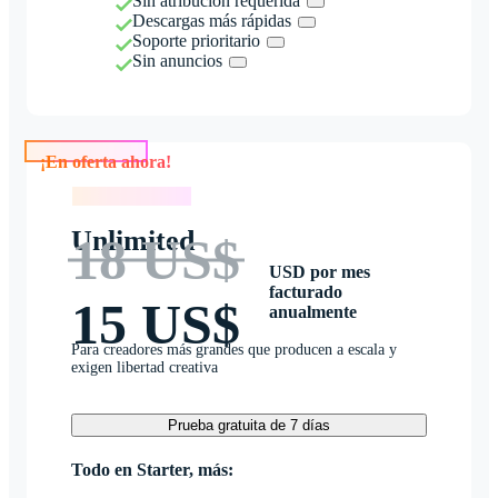
Sin atribución requerida
Descargas más rápidas
Soporte prioritario
Sin anuncios
¡En oferta ahora!
¡En oferta ahora!
Unlimited
18 US$
USD por mes
facturado
15 US$
anualmente
Para creadores más grandes que producen a escala y
exigen libertad creativa
Prueba gratuita de 7 días
Todo en Starter, más: