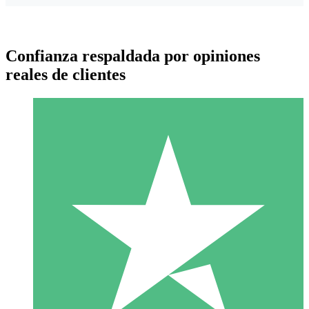
Confianza respaldada por opiniones
reales de clientes
Paquetes de Créditos Individuales
Paga según el uso con créditos de descarga. Sin compromiso
mensual.
1 Descarga
10
US$
00