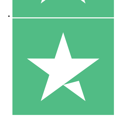
5 Descargas
15
US$
00
10 Descargas
20
US$
00