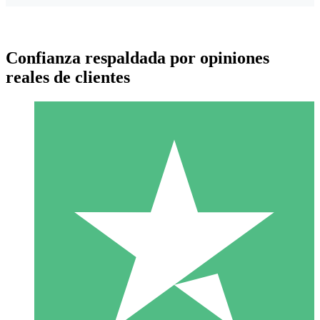
Confianza respaldada por opiniones
reales de clientes
Paquetes de Créditos Individuales
Paga según el uso con créditos de descarga. Sin compromiso
mensual.
1 Descarga
10
US$
00