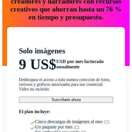
creadores y narradores con recursos
creativos que ahorran hasta un 76 %
en tiempo y presupuesto.
Solo imágenes
9 US$
USD por mes facturado
anualmente
Desbloquea el acceso a toda nuestra colección de fotos,
vectores y gráficos autorizados para uso comercial.
Vídeo no incluido.
Suscríbete ahora
El plan incluye:
Cinco descargas de imágenes al mes
Un paquete por mes