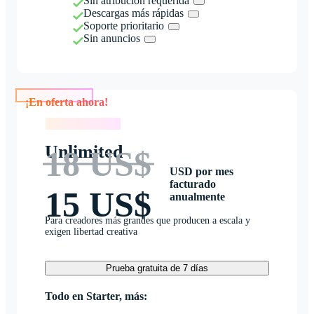
Sin atribución requerida
Descargas más rápidas
Soporte prioritario
Sin anuncios
¡En oferta ahora!
¡En oferta ahora!
Unlimited
18 US$
USD por mes
facturado
15 US$
anualmente
Para creadores más grandes que producen a escala y
exigen libertad creativa
Prueba gratuita de 7 días
Todo en Starter, más: