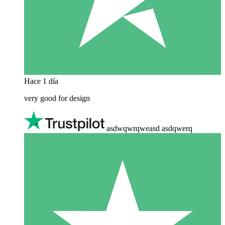
Hace 1 día
very good for design
asdwqwrqweasd asdqwerq