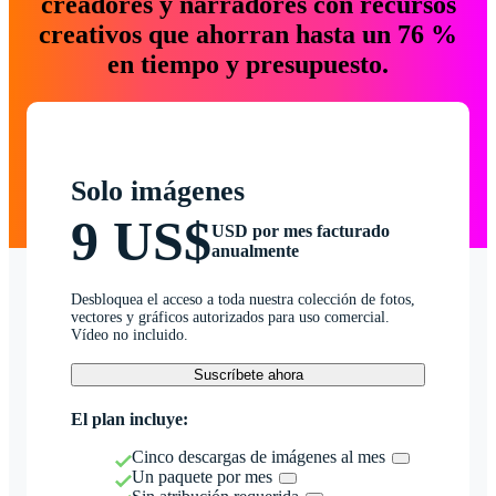
creadores y narradores con recursos
creativos que ahorran hasta un 76 %
en tiempo y presupuesto.
Solo imágenes
9 US$
USD por mes facturado
anualmente
Desbloquea el acceso a toda nuestra colección de fotos,
vectores y gráficos autorizados para uso comercial.
Vídeo no incluido.
Suscríbete ahora
El plan incluye:
Cinco descargas de imágenes al mes
Un paquete por mes