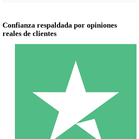
Confianza respaldada por opiniones
reales de clientes
Paquetes de Créditos Individuales
Paga según el uso con créditos de descarga. Sin compromiso
mensual.
1 Descarga
10
US$
00