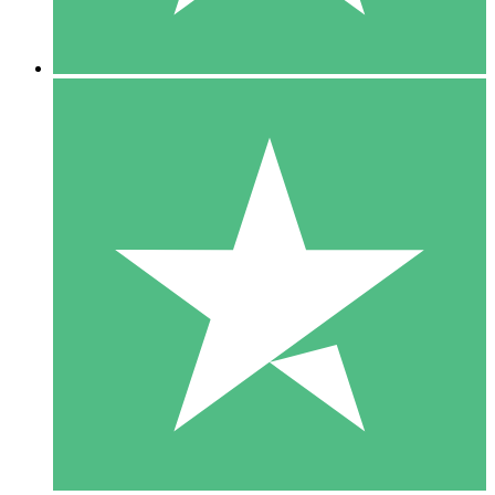
5 Descargas
15
US$
00
10 Descargas
20
US$
00