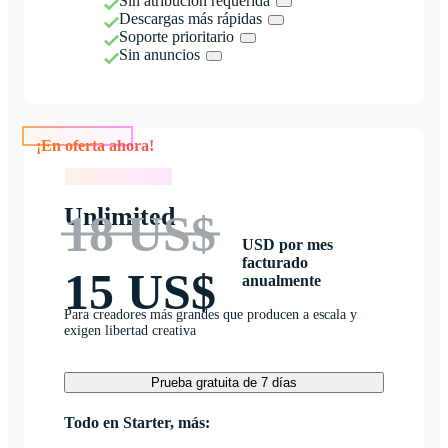
Sin atribución requerida
Descargas más rápidas
Soporte prioritario
Sin anuncios
¡En oferta ahora!
¡En oferta ahora!
Unlimited
18 US$
USD por mes
facturado
15 US$
anualmente
Para creadores más grandes que producen a escala y
exigen libertad creativa
Prueba gratuita de 7 días
Todo en Starter, más: