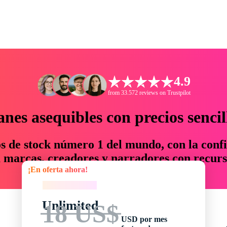
4.9
from 33.572 reviews on Trustpilot
anes asequibles con precios sencil
os de stock número 1 del mundo, con la confi
marcas, creadores y narradores con recurs
¡En oferta ahora!
un 76 % en tiempo y presupuesto.
¡En oferta ahora!
Unlimited
18 US$
USD por mes