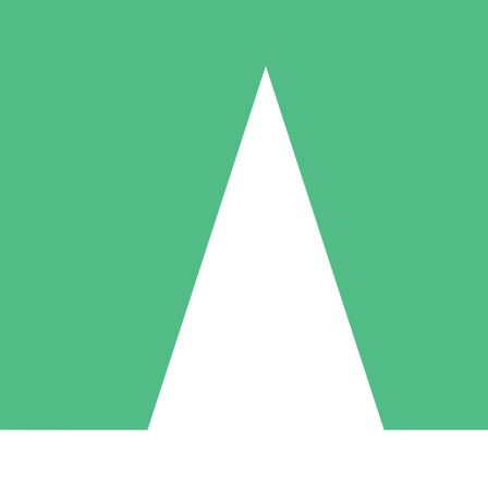
Paquetes de Créditos Individuales
Paga según el uso con créditos de descarga. Sin compromiso mensual.
1 Descarga
5 Descargas
10 Descargas
10
15
20
US$
00
US$
00
US$
00