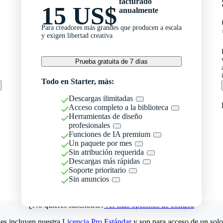
facturado
15 US$
anualmente
Para creadores más grandes que producen a escala
y exigen libertad creativa
Prueba gratuita de 7 días
Todo en Starter, más:
Descargas ilimitadas
Acceso completo a la biblioteca
Herramientas de diseño
profesionales
Funciones de IA premium
Un paquete por mes
Sin atribución requerida
Descargas más rápidas
Soporte prioritario
Sin anuncios
¿No quieres suscribirte?
Ver más opciones de compra
es incluyen nuestra
Licencia Pro Estándar
y son para acceso de un solo