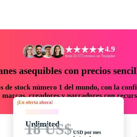
4.9
from 33.572 reviews on Trustpilot
anes asequibles con precios sencil
os de stock número 1 del mundo, con la confi
marcas, creadores y narradores con recurs
¡En oferta ahora!
un 76 % en tiempo y presupuesto.
¡En oferta ahora!
Unlimited
18 US$
USD por mes