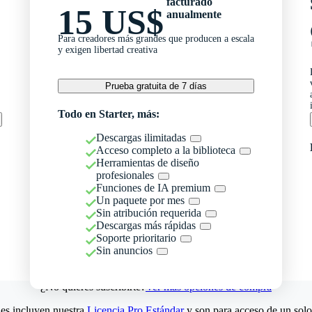
facturado
15 US$
anualmente
Para creadores más grandes que producen a escala
y exigen libertad creativa
Prueba gratuita de 7 días
Todo en Starter, más:
Descargas ilimitadas
Acceso completo a la biblioteca
Herramientas de diseño
profesionales
Funciones de IA premium
Un paquete por mes
Sin atribución requerida
Descargas más rápidas
Soporte prioritario
Sin anuncios
¿No quieres suscribirte?
Ver más opciones de compra
es incluyen nuestra
Licencia Pro Estándar
y son para acceso de un solo