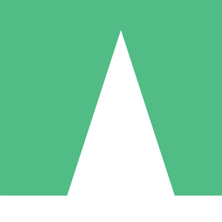
Paquetes de Créditos Individuales
Paga según el uso con créditos de descarga. Sin compromiso mensual.
1 Descarga
5 Descargas
10 Descargas
10
15
20
US$
00
US$
00
US$
00