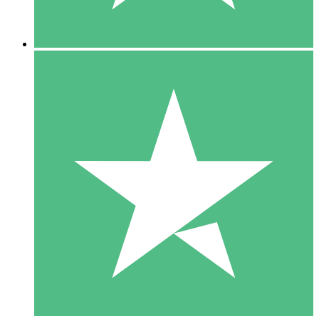
5 Descargas
15
US$
00
10 Descargas
20
US$
00