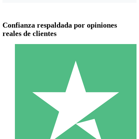
Confianza respaldada por opiniones
reales de clientes
Paquetes de Créditos Individuales
Paga según el uso con créditos de descarga. Sin compromiso
mensual.
1 Descarga
10
US$
00