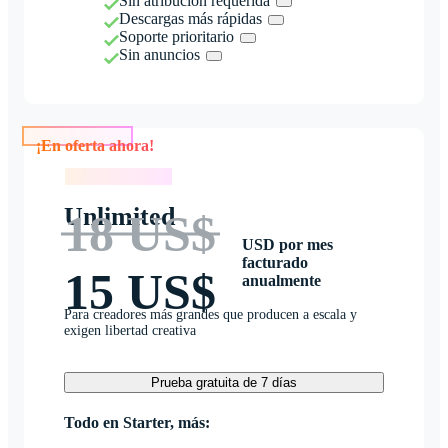
Sin atribución requerida
Descargas más rápidas
Soporte prioritario
Sin anuncios
¡En oferta ahora!
¡En oferta ahora!
Unlimited
18 US$
USD por mes
facturado
15 US$
anualmente
Para creadores más grandes que producen a escala y
exigen libertad creativa
Prueba gratuita de 7 días
Todo en Starter, más: