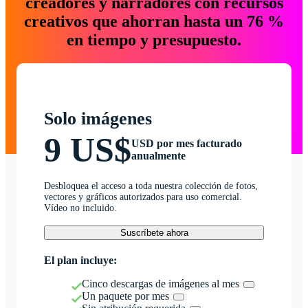
creadores y narradores con recursos
creativos que ahorran hasta un 76 %
en tiempo y presupuesto.
Solo imágenes
9 US$
USD por mes facturado
anualmente
Desbloquea el acceso a toda nuestra colección de fotos,
vectores y gráficos autorizados para uso comercial.
Vídeo no incluido.
Suscríbete ahora
El plan incluye:
Cinco descargas de imágenes al mes
Un paquete por mes