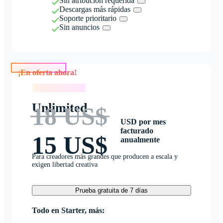
Sin atribución requerida
Descargas más rápidas
Soporte prioritario
Sin anuncios
¡En oferta ahora!
¡En oferta ahora!
Unlimited
18 US$
USD por mes
facturado
15 US$
anualmente
Para creadores más grandes que producen a escala y
exigen libertad creativa
Prueba gratuita de 7 días
Todo en Starter, más: