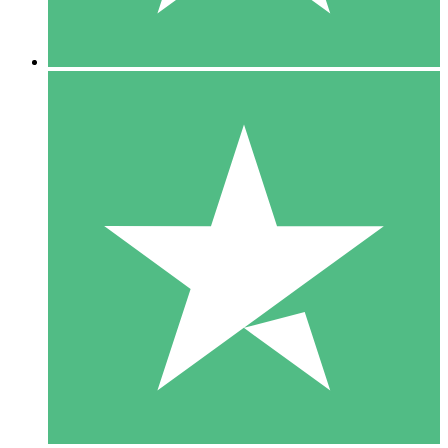
5 Descargas
15
US$
00
10 Descargas
20
US$
00