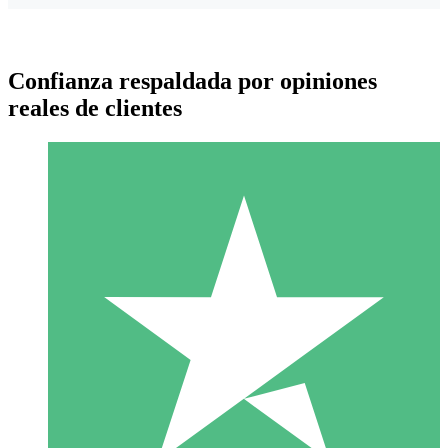
Confianza respaldada por opiniones
reales de clientes
Paquetes de Créditos Individuales
Paga según el uso con créditos de descarga. Sin compromiso
mensual.
1 Descarga
10
US$
00