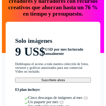
creadores y narradores con recursos
creativos que ahorran hasta un 76 %
en tiempo y presupuesto.
Solo imágenes
9 US$
USD por mes facturado
anualmente
Desbloquea el acceso a toda nuestra colección de fotos,
vectores y gráficos autorizados para uso comercial.
Vídeo no incluido.
Suscríbete ahora
El plan incluye:
Cinco descargas de imágenes al mes
Un paquete por mes