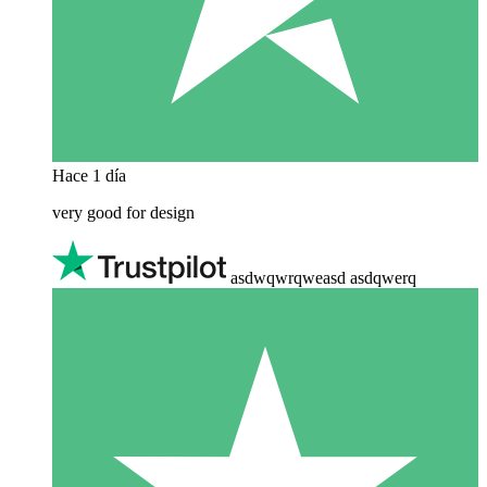
Hace 1 día
very good for design
asdwqwrqweasd asdqwerq