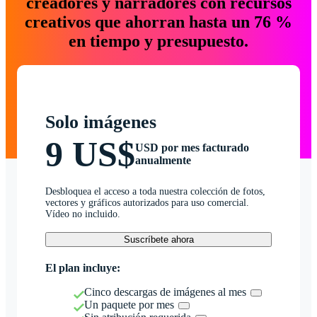
creadores y narradores con recursos
creativos que ahorran hasta un 76 %
en tiempo y presupuesto.
Solo imágenes
9 US$
USD por mes facturado
anualmente
Desbloquea el acceso a toda nuestra colección de fotos,
vectores y gráficos autorizados para uso comercial.
Vídeo no incluido.
Suscríbete ahora
El plan incluye:
Cinco descargas de imágenes al mes
Un paquete por mes