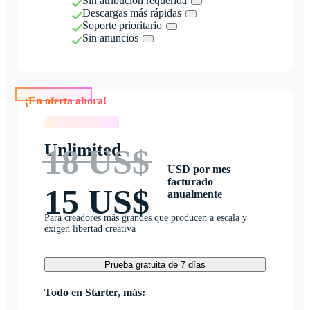
Sin atribución requerida
Descargas más rápidas
Soporte prioritario
Sin anuncios
¡En oferta ahora!
¡En oferta ahora!
Unlimited
18 US$
USD por mes
facturado
15 US$
anualmente
Para creadores más grandes que producen a escala y
exigen libertad creativa
Prueba gratuita de 7 días
Todo en Starter, más: