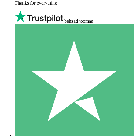
Thanks for everything
behzad toomas