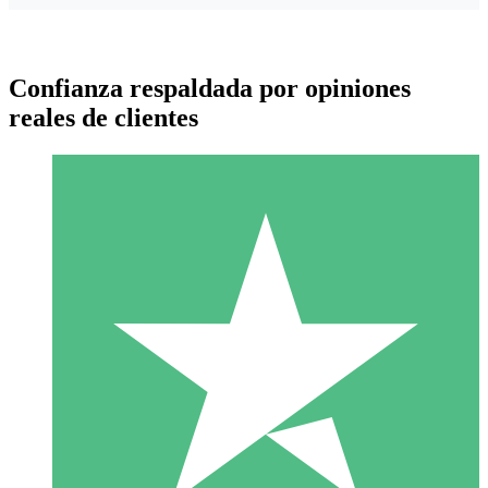
Confianza respaldada por opiniones
reales de clientes
Paquetes de Créditos Individuales
Paga según el uso con créditos de descarga. Sin compromiso
mensual.
1 Descarga
10
US$
00