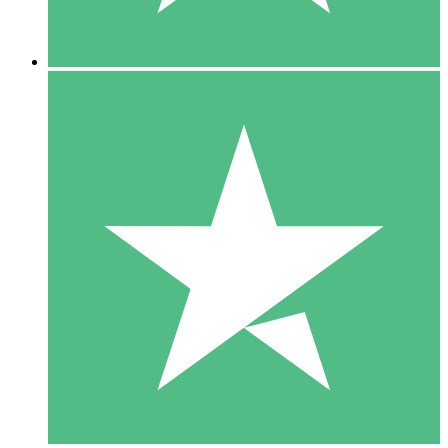
5 Descargas
15
US$
00
10 Descargas
20
US$
00