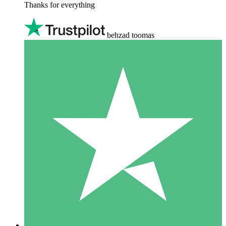
Thanks for everything
behzad toomas