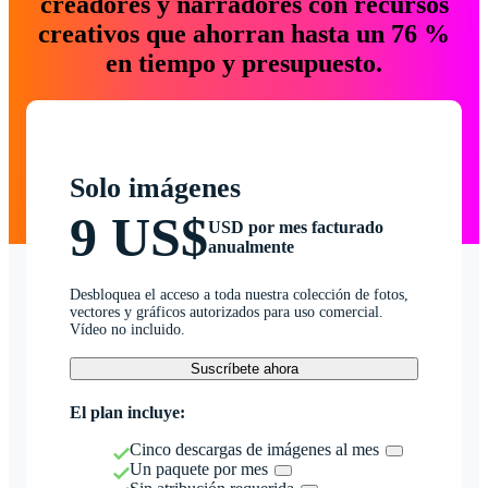
creadores y narradores con recursos
creativos que ahorran hasta un 76 %
en tiempo y presupuesto.
Solo imágenes
9 US$
USD por mes facturado
anualmente
Desbloquea el acceso a toda nuestra colección de fotos,
vectores y gráficos autorizados para uso comercial.
Vídeo no incluido.
Suscríbete ahora
El plan incluye:
Cinco descargas de imágenes al mes
Un paquete por mes