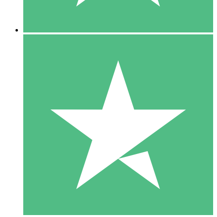
5 Descargas
15
US$
00
10 Descargas
20
US$
00