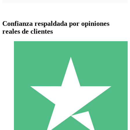
Confianza respaldada por opiniones
reales de clientes
Paquetes de Créditos Individuales
Paga según el uso con créditos de descarga. Sin compromiso
mensual.
1 Descarga
10
US$
00