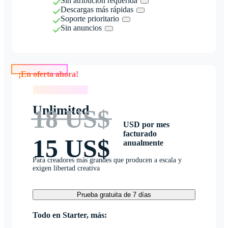
Sin atribución requerida
Descargas más rápidas
Soporte prioritario
Sin anuncios
¡En oferta ahora!
¡En oferta ahora!
Unlimited
18 US$
USD por mes
facturado
15 US$
anualmente
Para creadores más grandes que producen a escala y
exigen libertad creativa
Prueba gratuita de 7 días
Todo en Starter, más: