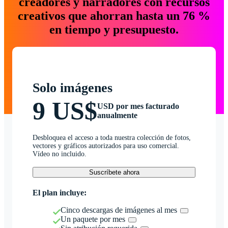
creadores y narradores con recursos
creativos que ahorran hasta un 76 %
en tiempo y presupuesto.
Solo imágenes
9 US$
USD por mes facturado
anualmente
Desbloquea el acceso a toda nuestra colección de fotos,
vectores y gráficos autorizados para uso comercial.
Vídeo no incluido.
Suscríbete ahora
El plan incluye:
Cinco descargas de imágenes al mes
Un paquete por mes