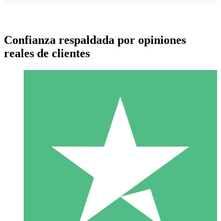
Confianza respaldada por opiniones
reales de clientes
Paquetes de Créditos Individuales
Paga según el uso con créditos de descarga. Sin compromiso
mensual.
1 Descarga
10
US$
00