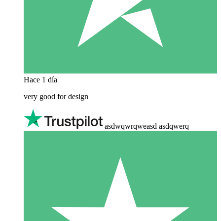
Hace 1 día
very good for design
asdwqwrqweasd asdqwerq