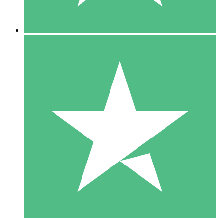
5 Descargas
15
US$
00
10 Descargas
20
US$
00