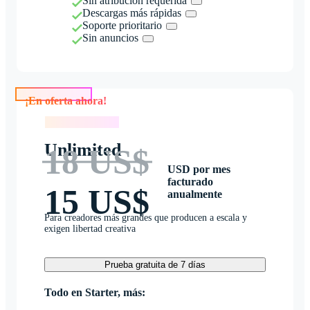
Sin atribución requerida
Descargas más rápidas
Soporte prioritario
Sin anuncios
¡En oferta ahora!
¡En oferta ahora!
Unlimited
18 US$
USD por mes
facturado
15 US$
anualmente
Para creadores más grandes que producen a escala y
exigen libertad creativa
Prueba gratuita de 7 días
Todo en Starter, más: