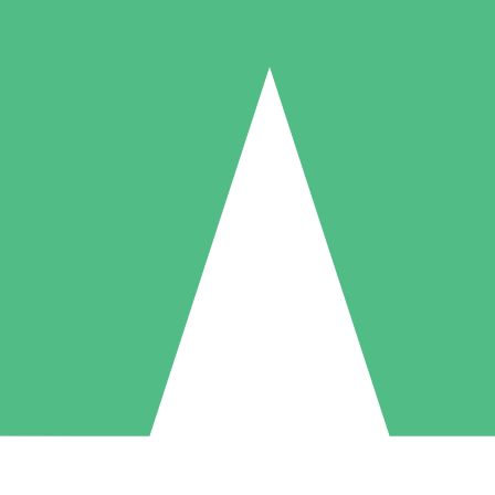
Paquetes de Créditos Individuales
Paga según el uso con créditos de descarga. Sin compromiso mensual.
1 Descarga
5 Descargas
10 Descargas
10
15
20
US$
00
US$
00
US$
00