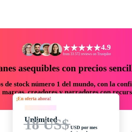
4.9
from 33.572 reviews on Trustpilot
anes asequibles con precios sencil
os de stock número 1 del mundo, con la confi
marcas, creadores y narradores con recurs
¡En oferta ahora!
un 76 % en tiempo y presupuesto.
¡En oferta ahora!
Unlimited
18 US$
USD por mes