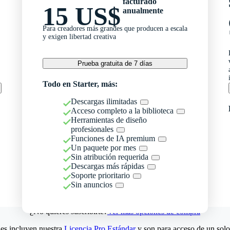
facturado
15 US$
anualmente
Para creadores más grandes que producen a escala
y exigen libertad creativa
Prueba gratuita de 7 días
Todo en Starter, más:
Descargas ilimitadas
Acceso completo a la biblioteca
Herramientas de diseño
profesionales
Funciones de IA premium
Un paquete por mes
Sin atribución requerida
Descargas más rápidas
Soporte prioritario
Sin anuncios
¿No quieres suscribirte?
Ver más opciones de compra
es incluyen nuestra
Licencia Pro Estándar
y son para acceso de un solo