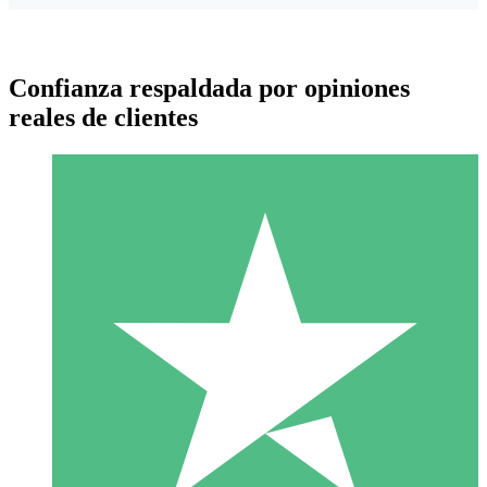
Confianza respaldada por opiniones
reales de clientes
Paquetes de Créditos Individuales
Paga según el uso con créditos de descarga. Sin compromiso
mensual.
1 Descarga
10
US$
00