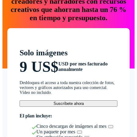
creadores y narradores con recursos
creativos que ahorran hasta un 76 %
en tiempo y presupuesto.
Solo imágenes
9 US$
USD por mes facturado
anualmente
Desbloquea el acceso a toda nuestra colección de fotos,
vectores y gráficos autorizados para uso comercial.
Vídeo no incluido.
Suscríbete ahora
El plan incluye:
Cinco descargas de imágenes al mes
Un paquete por mes