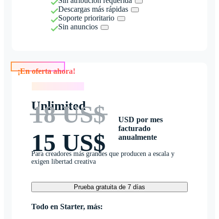
Sin atribución requerida
Descargas más rápidas
Soporte prioritario
Sin anuncios
¡En oferta ahora!
¡En oferta ahora!
Unlimited
18 US$
USD por mes
facturado
15 US$
anualmente
Para creadores más grandes que producen a escala y
exigen libertad creativa
Prueba gratuita de 7 días
Todo en Starter, más: