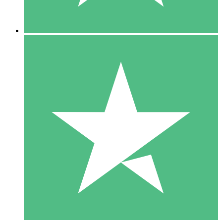
5 Descargas
15
US$
00
10 Descargas
20
US$
00