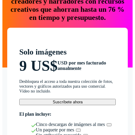
creadores y narradores con recursos
creativos que ahorran hasta un 76 %
en tiempo y presupuesto.
Solo imágenes
9 US$
USD por mes facturado
anualmente
Desbloquea el acceso a toda nuestra colección de fotos,
vectores y gráficos autorizados para uso comercial.
Vídeo no incluido.
Suscríbete ahora
El plan incluye:
Cinco descargas de imágenes al mes
Un paquete por mes