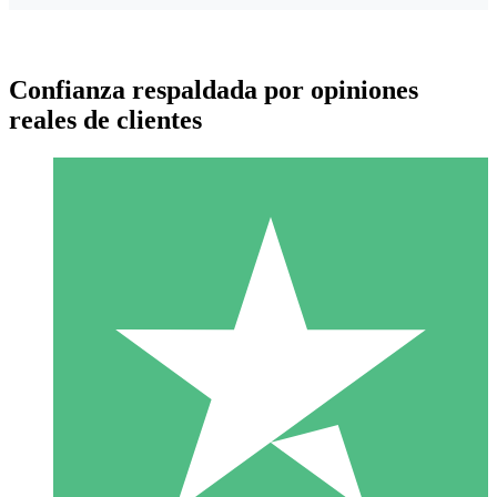
Confianza respaldada por opiniones
reales de clientes
Paquetes de Créditos Individuales
Paga según el uso con créditos de descarga. Sin compromiso
mensual.
1 Descarga
10
US$
00