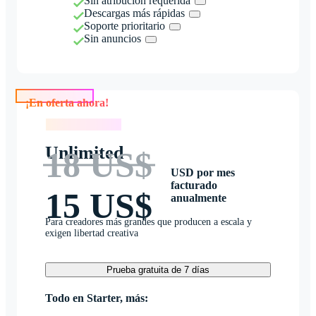
Sin atribución requerida
Descargas más rápidas
Soporte prioritario
Sin anuncios
¡En oferta ahora!
¡En oferta ahora!
Unlimited
18 US$
USD por mes
facturado
15 US$
anualmente
Para creadores más grandes que producen a escala y
exigen libertad creativa
Prueba gratuita de 7 días
Todo en Starter, más: