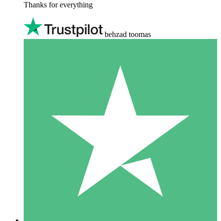
Thanks for everything
behzad toomas