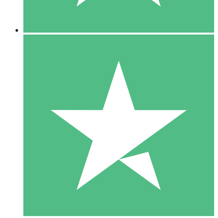
5 Descargas
15
US$
00
10 Descargas
20
US$
00