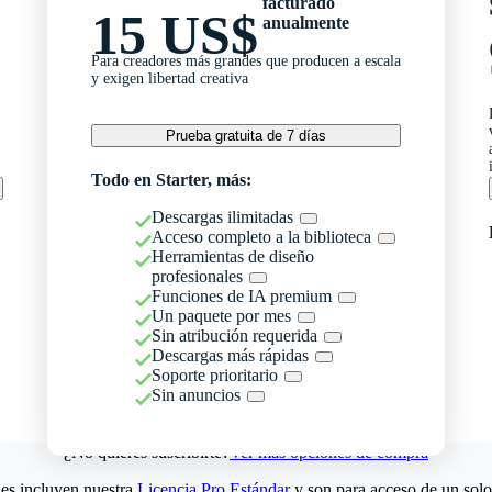
facturado
15 US$
anualmente
Para creadores más grandes que producen a escala
y exigen libertad creativa
Prueba gratuita de 7 días
Todo en Starter, más:
Descargas ilimitadas
Acceso completo a la biblioteca
Herramientas de diseño
profesionales
Funciones de IA premium
Un paquete por mes
Sin atribución requerida
Descargas más rápidas
Soporte prioritario
Sin anuncios
¿No quieres suscribirte?
Ver más opciones de compra
es incluyen nuestra
Licencia Pro Estándar
y son para acceso de un solo