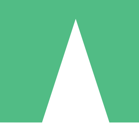
Paquetes de Créditos Individuales
Paga según el uso con créditos de descarga. Sin compromiso mensual.
1 Descarga
5 Descargas
10 Descargas
10
15
20
US$
00
US$
00
US$
00