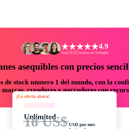
4.9
from 33.572 reviews on Trustpilot
anes asequibles con precios sencil
os de stock número 1 del mundo, con la confi
marcas, creadores y narradores con recurs
¡En oferta ahora!
un 76 % en tiempo y presupuesto.
¡En oferta ahora!
Unlimited
18 US$
USD por mes