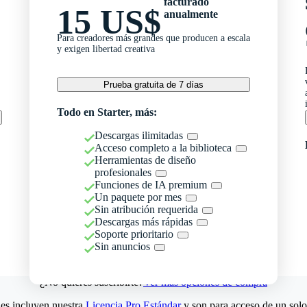
facturado
15 US$
anualmente
Para creadores más grandes que producen a escala
y exigen libertad creativa
Prueba gratuita de 7 días
Todo en Starter, más:
Descargas ilimitadas
Acceso completo a la biblioteca
Herramientas de diseño
profesionales
Funciones de IA premium
Un paquete por mes
Sin atribución requerida
Descargas más rápidas
Soporte prioritario
Sin anuncios
¿No quieres suscribirte?
Ver más opciones de compra
es incluyen nuestra
Licencia Pro Estándar
y son para acceso de un solo