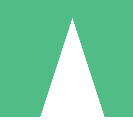
Paquetes de Créditos Individuales
Paga según el uso con créditos de descarga. Sin compromiso mensual.
1 Descarga
5 Descargas
10 Descargas
10
15
20
US$
00
US$
00
US$
00