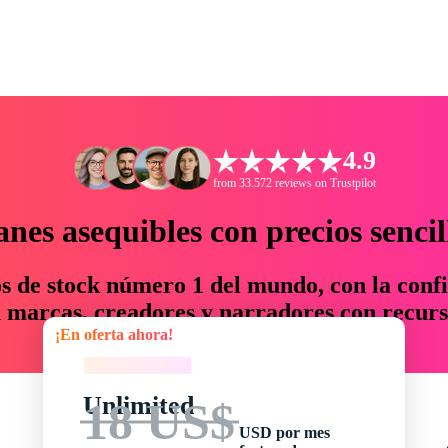
4.9
from 33.572 reviews on Trustpilot
anes asequibles con precios sencil
os de stock número 1 del mundo, con la confi
marcas, creadores y narradores con recurs
¡En oferta ahora!
un 76 % en tiempo y presupuesto.
¡En oferta ahora!
Unlimited
18 US$
USD por mes