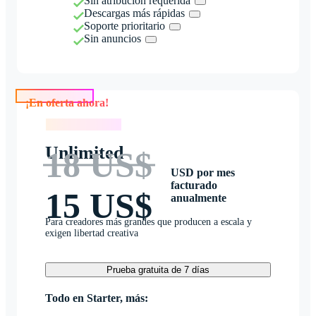
Sin atribución requerida
Descargas más rápidas
Soporte prioritario
Sin anuncios
¡En oferta ahora!
¡En oferta ahora!
Unlimited
18 US$
USD por mes
facturado
15 US$
anualmente
Para creadores más grandes que producen a escala y
exigen libertad creativa
Prueba gratuita de 7 días
Todo en Starter, más: