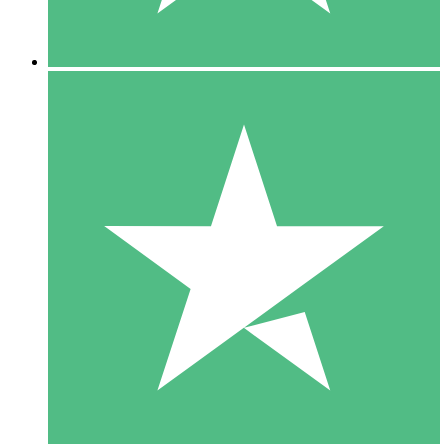
5 Descargas
15
US$
00
10 Descargas
20
US$
00