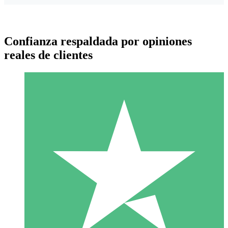
Confianza respaldada por opiniones
reales de clientes
Paquetes de Créditos Individuales
Paga según el uso con créditos de descarga. Sin compromiso
mensual.
1 Descarga
10
US$
00