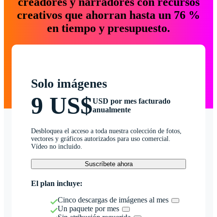
creadores y narradores con recursos
creativos que ahorran hasta un 76 %
en tiempo y presupuesto.
Solo imágenes
9 US$
USD por mes facturado
anualmente
Desbloquea el acceso a toda nuestra colección de fotos,
vectores y gráficos autorizados para uso comercial.
Vídeo no incluido.
Suscríbete ahora
El plan incluye:
Cinco descargas de imágenes al mes
Un paquete por mes