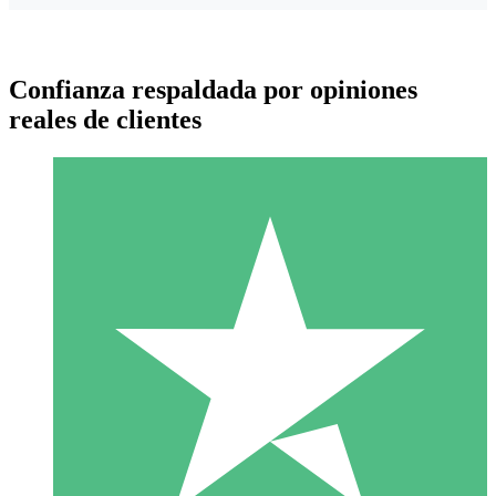
Confianza respaldada por opiniones
reales de clientes
Paquetes de Créditos Individuales
Paga según el uso con créditos de descarga. Sin compromiso
mensual.
1 Descarga
10
US$
00