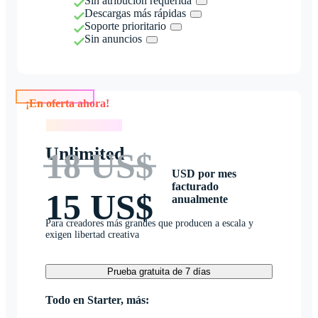
Sin atribución requerida
Descargas más rápidas
Soporte prioritario
Sin anuncios
¡En oferta ahora!
¡En oferta ahora!
Unlimited
18 US$
USD por mes
facturado
15 US$
anualmente
Para creadores más grandes que producen a escala y
exigen libertad creativa
Prueba gratuita de 7 días
Todo en Starter, más: