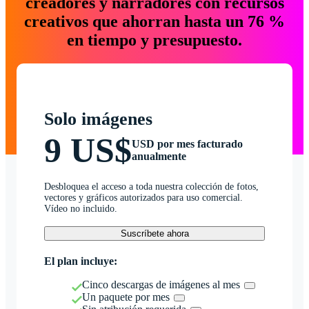
creadores y narradores con recursos
creativos que ahorran hasta un 76 %
en tiempo y presupuesto.
Solo imágenes
9 US$
USD por mes facturado
anualmente
Desbloquea el acceso a toda nuestra colección de fotos,
vectores y gráficos autorizados para uso comercial.
Vídeo no incluido.
Suscríbete ahora
El plan incluye:
Cinco descargas de imágenes al mes
Un paquete por mes