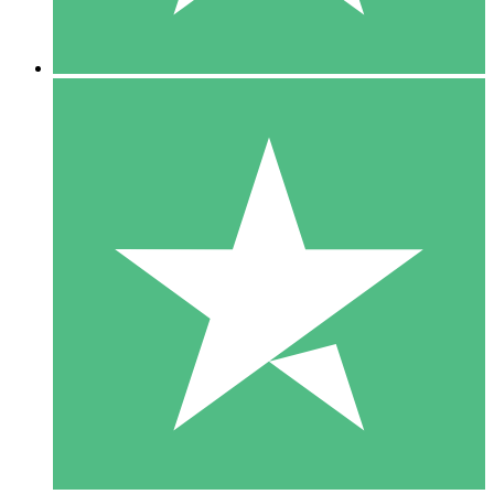
5 Descargas
15
US$
00
10 Descargas
20
US$
00