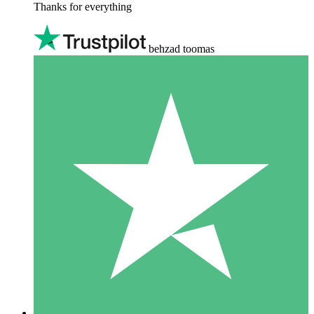
Thanks for everything
behzad toomas