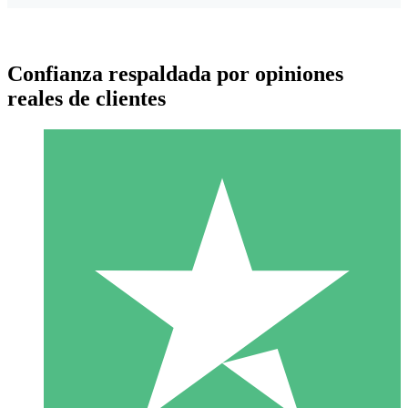
Confianza respaldada por opiniones
reales de clientes
Paquetes de Créditos Individuales
Paga según el uso con créditos de descarga. Sin compromiso
mensual.
1 Descarga
10
US$
00