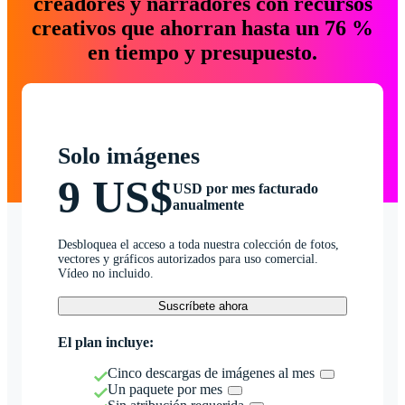
creadores y narradores con recursos
creativos que ahorran hasta un 76 %
en tiempo y presupuesto.
Solo imágenes
9 US$
USD por mes facturado
anualmente
Desbloquea el acceso a toda nuestra colección de fotos,
vectores y gráficos autorizados para uso comercial.
Vídeo no incluido.
Suscríbete ahora
El plan incluye:
Cinco descargas de imágenes al mes
Un paquete por mes