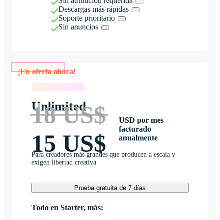
Sin atribución requerida
Descargas más rápidas
Soporte prioritario
Sin anuncios
¡En oferta ahora!
¡En oferta ahora!
Unlimited
18 US$
USD por mes
facturado
15 US$
anualmente
Para creadores más grandes que producen a escala y
exigen libertad creativa
Prueba gratuita de 7 días
Todo en Starter, más: