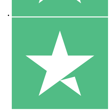
5 Descargas
15
US$
00
10 Descargas
20
US$
00