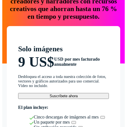
creadores y narradores con recursos
creativos que ahorran hasta un 76 %
en tiempo y presupuesto.
Solo imágenes
9 US$
USD por mes facturado
anualmente
Desbloquea el acceso a toda nuestra colección de fotos,
vectores y gráficos autorizados para uso comercial.
Vídeo no incluido.
Suscríbete ahora
El plan incluye:
Cinco descargas de imágenes al mes
Un paquete por mes