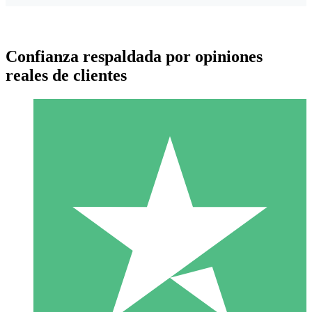
Confianza respaldada por opiniones
reales de clientes
Paquetes de Créditos Individuales
Paga según el uso con créditos de descarga. Sin compromiso
mensual.
1 Descarga
10
US$
00