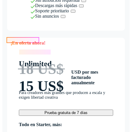
Sin atribución requerida
Descargas más rápidas
Soporte prioritario
Sin anuncios
¡En oferta ahora!
¡En oferta ahora!
Unlimited
18 US$
USD por mes
facturado
15 US$
anualmente
Para creadores más grandes que producen a escala y
exigen libertad creativa
Prueba gratuita de 7 días
Todo en Starter, más: