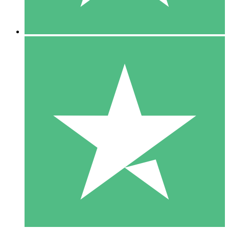
5 Descargas
15
US$
00
10 Descargas
20
US$
00