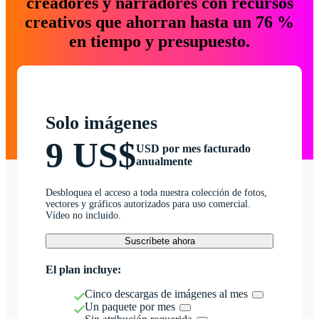
creadores y narradores con recursos
creativos que ahorran hasta un 76 %
en tiempo y presupuesto.
Solo imágenes
9 US$
USD por mes facturado
anualmente
Desbloquea el acceso a toda nuestra colección de fotos,
vectores y gráficos autorizados para uso comercial.
Vídeo no incluido.
Suscríbete ahora
El plan incluye:
Cinco descargas de imágenes al mes
Un paquete por mes