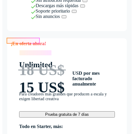
Sin atribución requerida
Descargas más rápidas
Soporte prioritario
Sin anuncios
¡En oferta ahora!
¡En oferta ahora!
Unlimited
18 US$
USD por mes
facturado
15 US$
anualmente
Para creadores más grandes que producen a escala y
exigen libertad creativa
Prueba gratuita de 7 días
Todo en Starter, más: