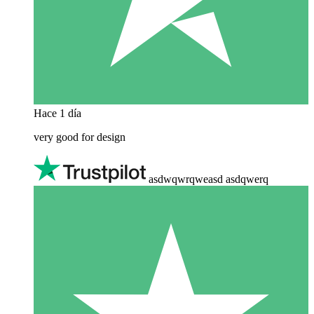
Hace 1 día
very good for design
asdwqwrqweasd asdqwerq