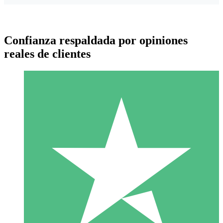
Confianza respaldada por opiniones
reales de clientes
Paquetes de Créditos Individuales
Paga según el uso con créditos de descarga. Sin compromiso
mensual.
1 Descarga
10
US$
00