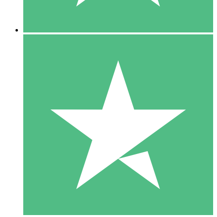
5 Descargas
15
US$
00
10 Descargas
20
US$
00