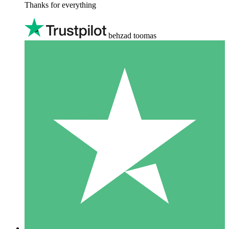
Thanks for everything
behzad toomas