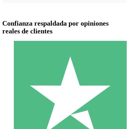
Confianza respaldada por opiniones
reales de clientes
Paquetes de Créditos Individuales
Paga según el uso con créditos de descarga. Sin compromiso
mensual.
1 Descarga
10
US$
00