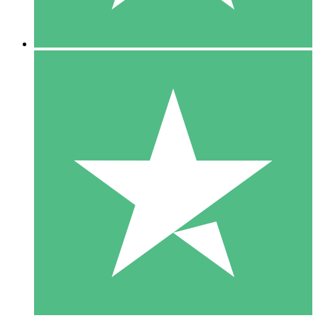
5 Descargas
15
US$
00
10 Descargas
20
US$
00