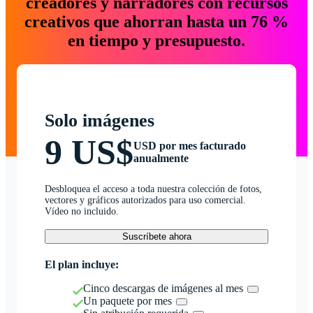
creadores y narradores con recursos
creativos que ahorran hasta un 76 %
en tiempo y presupuesto.
Solo imágenes
9 US$
USD por mes facturado
anualmente
Desbloquea el acceso a toda nuestra colección de fotos,
vectores y gráficos autorizados para uso comercial.
Vídeo no incluido.
Suscríbete ahora
El plan incluye:
Cinco descargas de imágenes al mes
Un paquete por mes