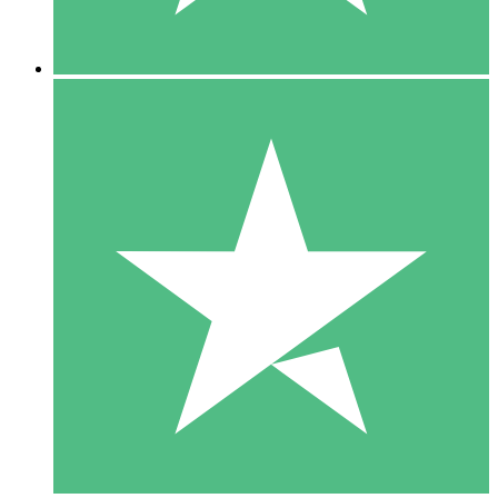
5 Descargas
15
US$
00
10 Descargas
20
US$
00