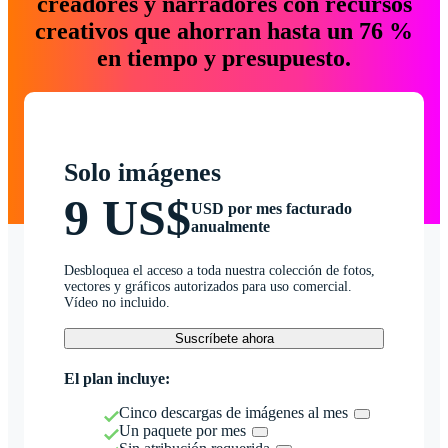
creadores y narradores con recursos
creativos que ahorran hasta un 76 %
en tiempo y presupuesto.
Solo imágenes
9 US$
USD por mes facturado
anualmente
Desbloquea el acceso a toda nuestra colección de fotos,
vectores y gráficos autorizados para uso comercial.
Vídeo no incluido.
Suscríbete ahora
El plan incluye:
Cinco descargas de imágenes al mes
Un paquete por mes