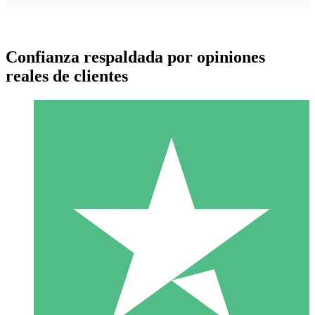
Confianza respaldada por opiniones
reales de clientes
Paquetes de Créditos Individuales
Paga según el uso con créditos de descarga. Sin compromiso
mensual.
1 Descarga
10
US$
00