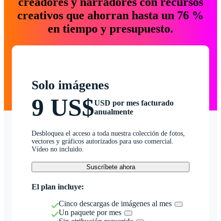
creadores y narradores con recursos
creativos que ahorran hasta un 76 %
en tiempo y presupuesto.
Solo imágenes
9 US$
USD por mes facturado
anualmente
Desbloquea el acceso a toda nuestra colección de fotos,
vectores y gráficos autorizados para uso comercial.
Vídeo no incluido.
Suscríbete ahora
El plan incluye:
Cinco descargas de imágenes al mes
Un paquete por mes