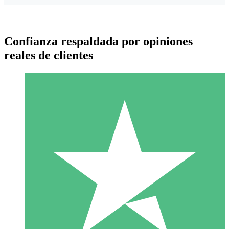
Confianza respaldada por opiniones
reales de clientes
Paquetes de Créditos Individuales
Paga según el uso con créditos de descarga. Sin compromiso
mensual.
1 Descarga
10
US$
00