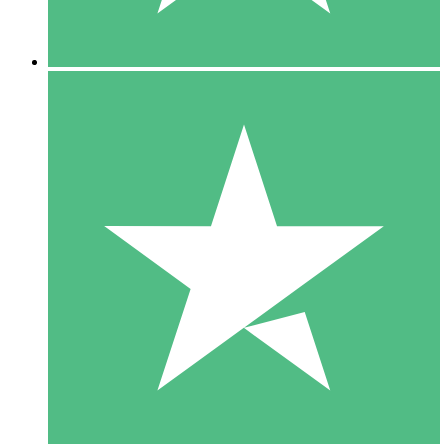
5 Descargas
15
US$
00
10 Descargas
20
US$
00