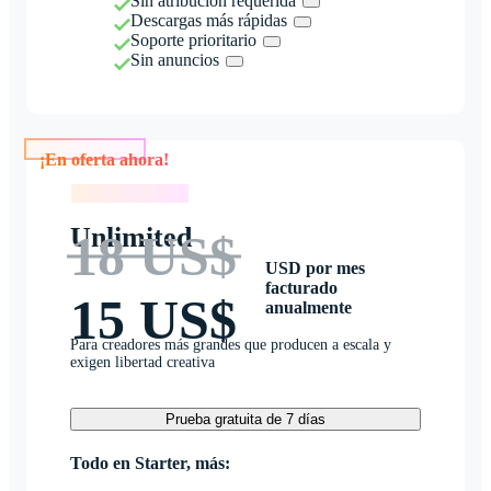
Sin atribución requerida
Descargas más rápidas
Soporte prioritario
Sin anuncios
¡En oferta ahora!
¡En oferta ahora!
Unlimited
18 US$
USD por mes
facturado
15 US$
anualmente
Para creadores más grandes que producen a escala y
exigen libertad creativa
Prueba gratuita de 7 días
Todo en Starter, más: