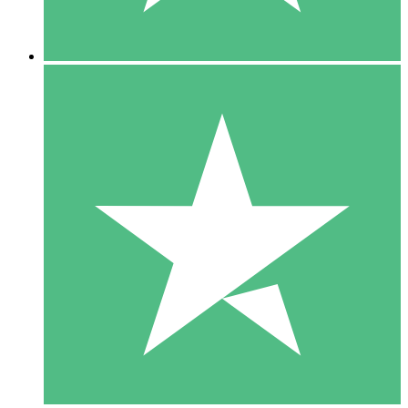
5 Descargas
15
US$
00
10 Descargas
20
US$
00