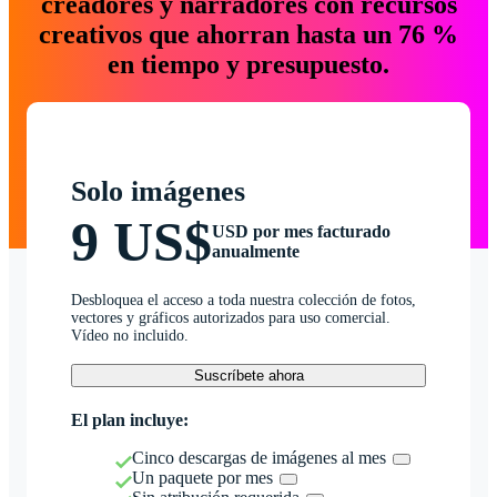
creadores y narradores con recursos
creativos que ahorran hasta un 76 %
en tiempo y presupuesto.
Solo imágenes
9 US$
USD por mes facturado
anualmente
Desbloquea el acceso a toda nuestra colección de fotos,
vectores y gráficos autorizados para uso comercial.
Vídeo no incluido.
Suscríbete ahora
El plan incluye:
Cinco descargas de imágenes al mes
Un paquete por mes