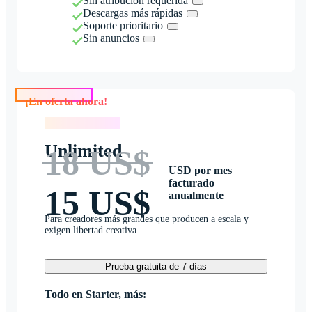
Sin atribución requerida
Descargas más rápidas
Soporte prioritario
Sin anuncios
¡En oferta ahora!
¡En oferta ahora!
Unlimited
18 US$
USD por mes
facturado
15 US$
anualmente
Para creadores más grandes que producen a escala y
exigen libertad creativa
Prueba gratuita de 7 días
Todo en Starter, más: