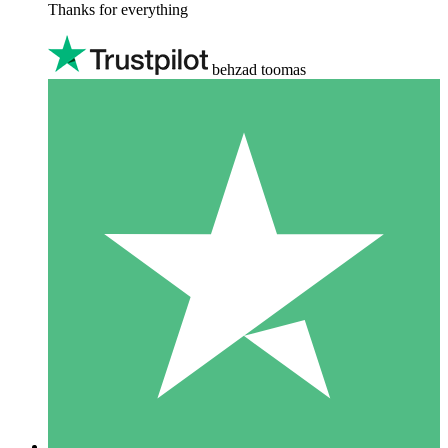
Thanks for everything
behzad toomas