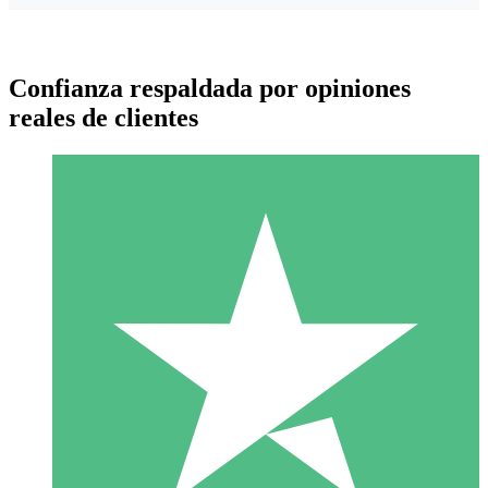
Confianza respaldada por opiniones
reales de clientes
Paquetes de Créditos Individuales
Paga según el uso con créditos de descarga. Sin compromiso
mensual.
1 Descarga
10
US$
00