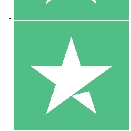
5 Descargas
15
US$
00
10 Descargas
20
US$
00