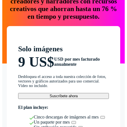
creadores y narradores con recursos
creativos que ahorran hasta un 76 %
en tiempo y presupuesto.
Solo imágenes
9 US$
USD por mes facturado
anualmente
Desbloquea el acceso a toda nuestra colección de fotos,
vectores y gráficos autorizados para uso comercial.
Vídeo no incluido.
Suscríbete ahora
El plan incluye:
Cinco descargas de imágenes al mes
Un paquete por mes