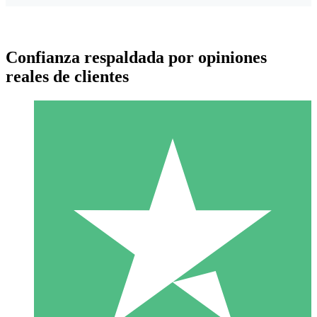
Confianza respaldada por opiniones
reales de clientes
Paquetes de Créditos Individuales
Paga según el uso con créditos de descarga. Sin compromiso
mensual.
1 Descarga
10
US$
00