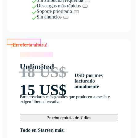
Sin atribución requerida
Descargas más rápidas
Soporte prioritario
Sin anuncios
¡En oferta ahora!
¡En oferta ahora!
Unlimited
18 US$
USD por mes
facturado
15 US$
anualmente
Para creadores más grandes que producen a escala y
exigen libertad creativa
Prueba gratuita de 7 días
Todo en Starter, más: