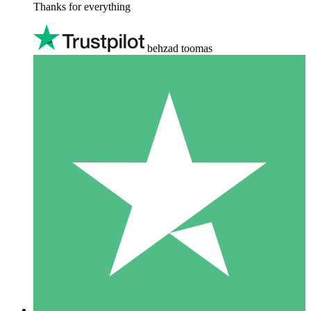
Thanks for everything
behzad toomas