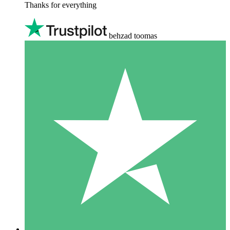
Thanks for everything
behzad toomas