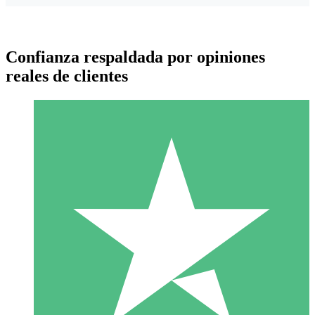
Confianza respaldada por opiniones
reales de clientes
Paquetes de Créditos Individuales
Paga según el uso con créditos de descarga. Sin compromiso
mensual.
1 Descarga
10
US$
00