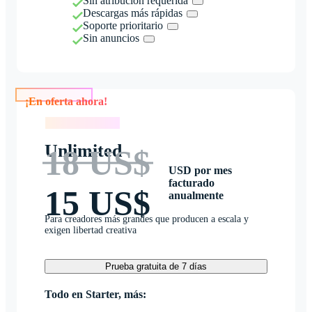
Sin atribución requerida
Descargas más rápidas
Soporte prioritario
Sin anuncios
¡En oferta ahora!
¡En oferta ahora!
Unlimited
18 US$
USD por mes
facturado
15 US$
anualmente
Para creadores más grandes que producen a escala y
exigen libertad creativa
Prueba gratuita de 7 días
Todo en Starter, más: