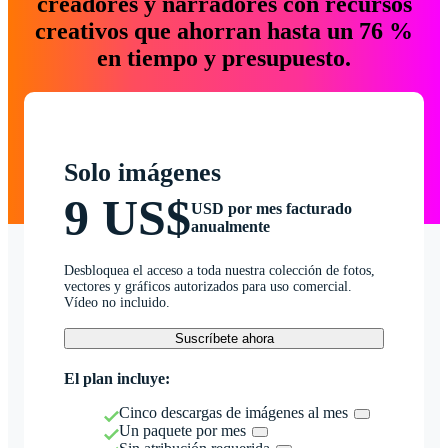
creadores y narradores con recursos
creativos que ahorran hasta un 76 %
en tiempo y presupuesto.
Solo imágenes
9 US$
USD por mes facturado
anualmente
Desbloquea el acceso a toda nuestra colección de fotos,
vectores y gráficos autorizados para uso comercial.
Vídeo no incluido.
Suscríbete ahora
El plan incluye:
Cinco descargas de imágenes al mes
Un paquete por mes