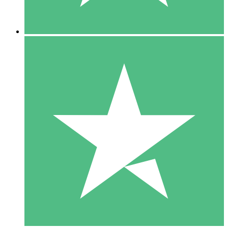
5 Descargas
15
US$
00
10 Descargas
20
US$
00