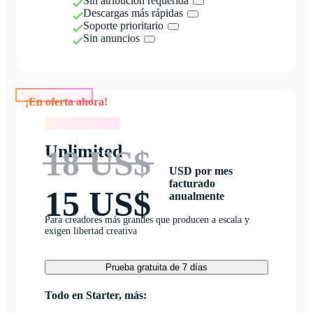
Sin atribución requerida
Descargas más rápidas
Soporte prioritario
Sin anuncios
¡En oferta ahora!
¡En oferta ahora!
Unlimited
18 US$
USD por mes
facturado
15 US$
anualmente
Para creadores más grandes que producen a escala y
exigen libertad creativa
Prueba gratuita de 7 días
Todo en Starter, más: