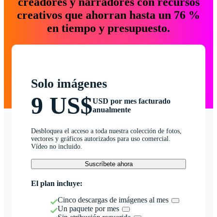
creadores y narradores con recursos
creativos que ahorran hasta un 76 %
en tiempo y presupuesto.
Solo imágenes
9 US$
USD por mes facturado
anualmente
Desbloquea el acceso a toda nuestra colección de fotos,
vectores y gráficos autorizados para uso comercial.
Vídeo no incluido.
Suscríbete ahora
El plan incluye:
Cinco descargas de imágenes al mes
Un paquete por mes