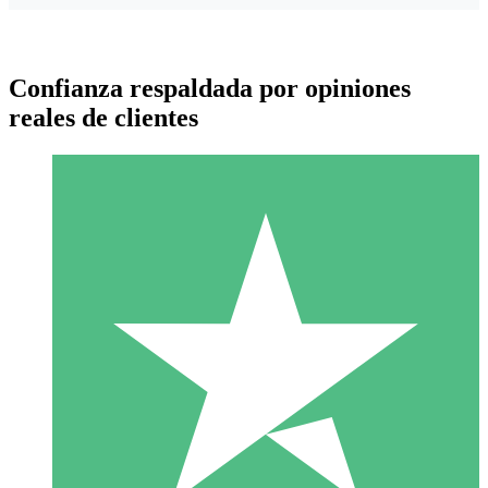
Confianza respaldada por opiniones
reales de clientes
Paquetes de Créditos Individuales
Paga según el uso con créditos de descarga. Sin compromiso
mensual.
1 Descarga
10
US$
00