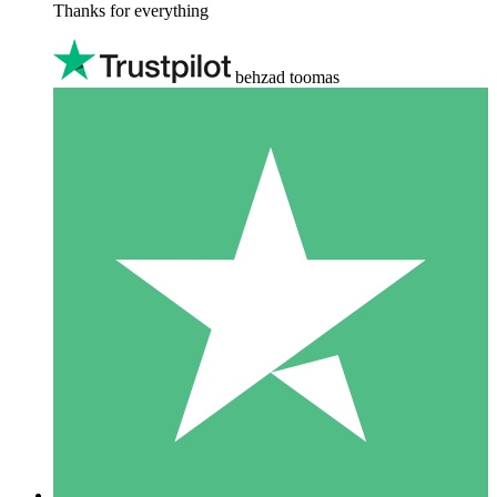
Thanks for everything
behzad toomas