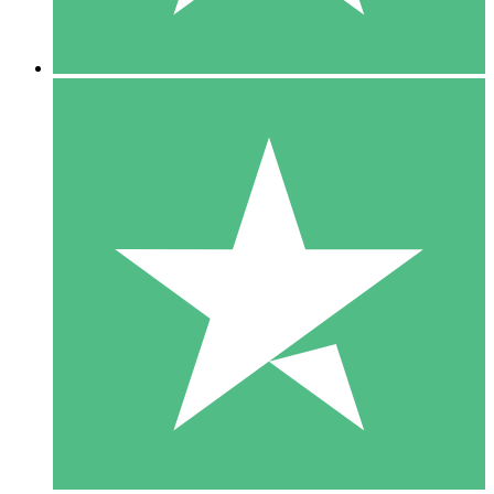
5 Descargas
15
US$
00
10 Descargas
20
US$
00