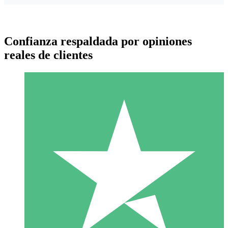
Confianza respaldada por opiniones
reales de clientes
Paquetes de Créditos Individuales
Paga según el uso con créditos de descarga. Sin compromiso
mensual.
1 Descarga
10
US$
00