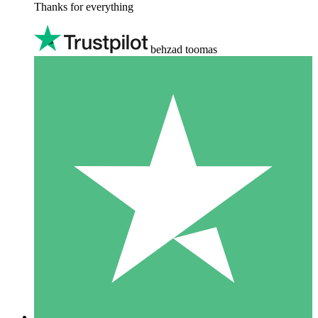
Thanks for everything
behzad toomas