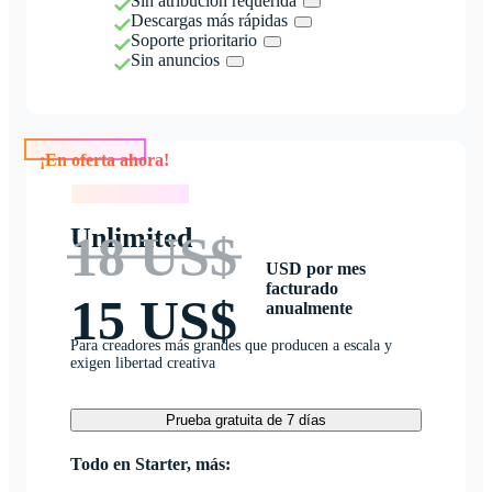
Sin atribución requerida
Descargas más rápidas
Soporte prioritario
Sin anuncios
¡En oferta ahora!
¡En oferta ahora!
Unlimited
18 US$
USD por mes
facturado
15 US$
anualmente
Para creadores más grandes que producen a escala y
exigen libertad creativa
Prueba gratuita de 7 días
Todo en Starter, más: