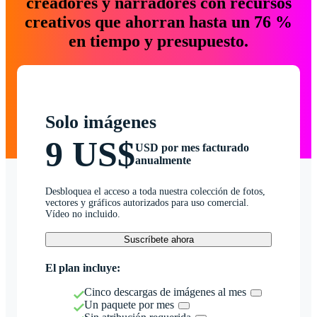
creadores y narradores con recursos
creativos que ahorran hasta un 76 %
en tiempo y presupuesto.
Solo imágenes
9 US$
USD por mes facturado
anualmente
Desbloquea el acceso a toda nuestra colección de fotos,
vectores y gráficos autorizados para uso comercial.
Vídeo no incluido.
Suscríbete ahora
El plan incluye:
Cinco descargas de imágenes al mes
Un paquete por mes