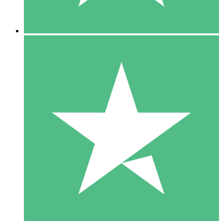
5 Descargas
15
US$
00
10 Descargas
20
US$
00