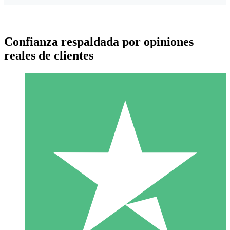
Confianza respaldada por opiniones
reales de clientes
Paquetes de Créditos Individuales
Paga según el uso con créditos de descarga. Sin compromiso
mensual.
1 Descarga
10
US$
00