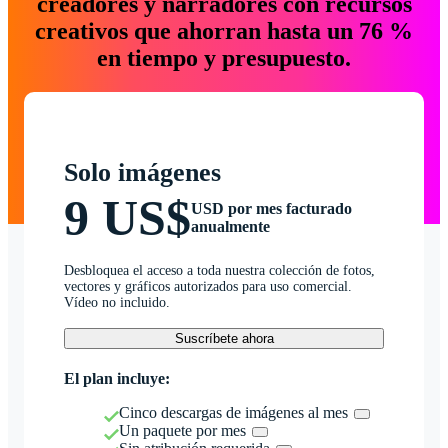
creadores y narradores con recursos
creativos que ahorran hasta un 76 %
en tiempo y presupuesto.
Solo imágenes
9 US$
USD por mes facturado
anualmente
Desbloquea el acceso a toda nuestra colección de fotos,
vectores y gráficos autorizados para uso comercial.
Vídeo no incluido.
Suscríbete ahora
El plan incluye:
Cinco descargas de imágenes al mes
Un paquete por mes