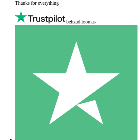
Thanks for everything
behzad toomas