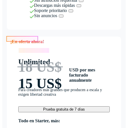
Sin atribución requerida
Descargas más rápidas
Soporte prioritario
Sin anuncios
¡En oferta ahora!
¡En oferta ahora!
Unlimited
18 US$
USD por mes
facturado
15 US$
anualmente
Para creadores más grandes que producen a escala y
exigen libertad creativa
Prueba gratuita de 7 días
Todo en Starter, más: