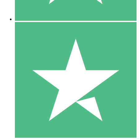
5 Descargas
15
US$
00
10 Descargas
20
US$
00