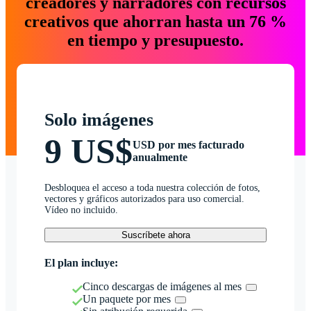
creadores y narradores con recursos
creativos que ahorran hasta un 76 %
en tiempo y presupuesto.
Solo imágenes
9 US$
USD por mes facturado
anualmente
Desbloquea el acceso a toda nuestra colección de fotos,
vectores y gráficos autorizados para uso comercial.
Vídeo no incluido.
Suscríbete ahora
El plan incluye:
Cinco descargas de imágenes al mes
Un paquete por mes