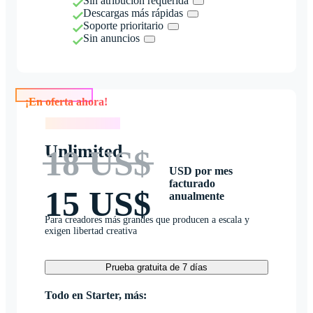
Sin atribución requerida
Descargas más rápidas
Soporte prioritario
Sin anuncios
¡En oferta ahora!
¡En oferta ahora!
Unlimited
18 US$
USD por mes
facturado
15 US$
anualmente
Para creadores más grandes que producen a escala y
exigen libertad creativa
Prueba gratuita de 7 días
Todo en Starter, más: