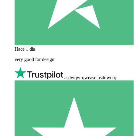
Hace 1 día
very good for design
asdwqwrqweasd asdqwerq