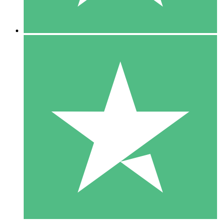
5 Descargas
15
US$
00
10 Descargas
20
US$
00