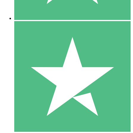
5 Descargas
15
US$
00
10 Descargas
20
US$
00