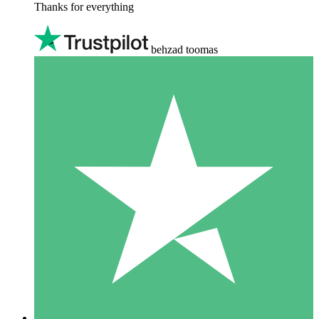
Thanks for everything
behzad toomas