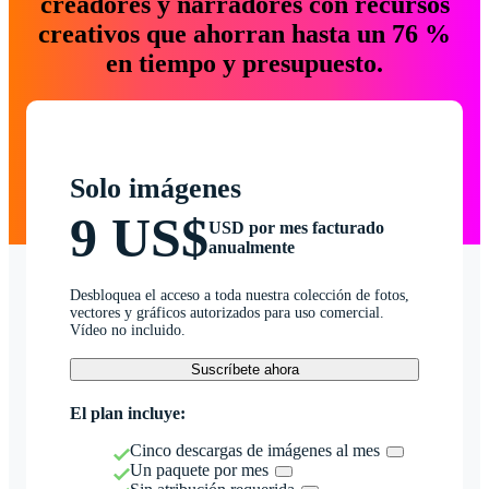
creadores y narradores con recursos
creativos que ahorran hasta un 76 %
en tiempo y presupuesto.
Solo imágenes
9 US$
USD por mes facturado
anualmente
Desbloquea el acceso a toda nuestra colección de fotos,
vectores y gráficos autorizados para uso comercial.
Vídeo no incluido.
Suscríbete ahora
El plan incluye:
Cinco descargas de imágenes al mes
Un paquete por mes