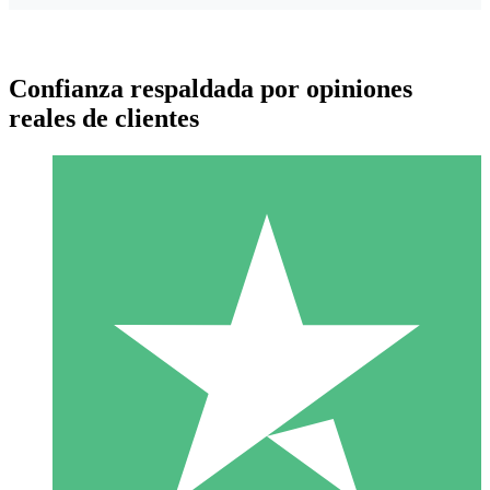
Confianza respaldada por opiniones
reales de clientes
Paquetes de Créditos Individuales
Paga según el uso con créditos de descarga. Sin compromiso
mensual.
1 Descarga
10
US$
00