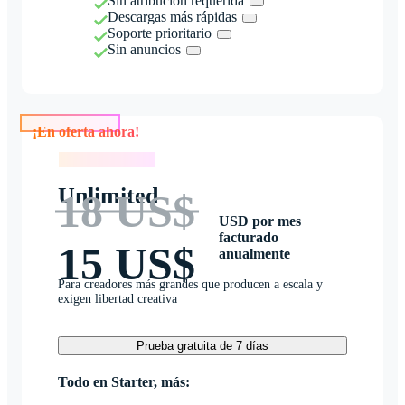
Sin atribución requerida
Descargas más rápidas
Soporte prioritario
Sin anuncios
¡En oferta ahora!
¡En oferta ahora!
Unlimited
18 US$
USD por mes
facturado
15 US$
anualmente
Para creadores más grandes que producen a escala y
exigen libertad creativa
Prueba gratuita de 7 días
Todo en Starter, más: