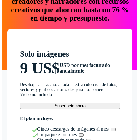
creadores y narradores con recursos
creativos que ahorran hasta un 76 %
en tiempo y presupuesto.
Solo imágenes
9 US$
USD por mes facturado
anualmente
Desbloquea el acceso a toda nuestra colección de fotos,
vectores y gráficos autorizados para uso comercial.
Vídeo no incluido.
Suscríbete ahora
El plan incluye:
Cinco descargas de imágenes al mes
Un paquete por mes