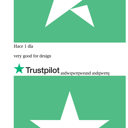
Hace 1 día
very good for design
asdwqwrqweasd asdqwerq