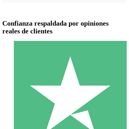
Confianza respaldada por opiniones
reales de clientes
Paquetes de Créditos Individuales
Paga según el uso con créditos de descarga. Sin compromiso
mensual.
1 Descarga
10
US$
00