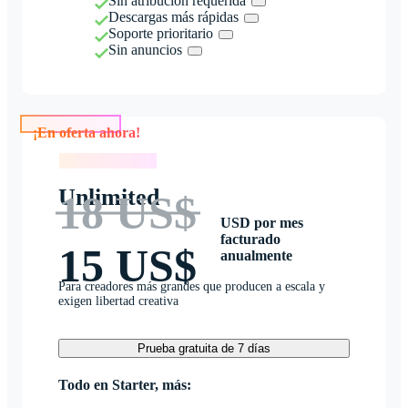
Sin atribución requerida
Descargas más rápidas
Soporte prioritario
Sin anuncios
¡En oferta ahora!
¡En oferta ahora!
Unlimited
18 US$
USD por mes
facturado
15 US$
anualmente
Para creadores más grandes que producen a escala y
exigen libertad creativa
Prueba gratuita de 7 días
Todo en Starter, más: