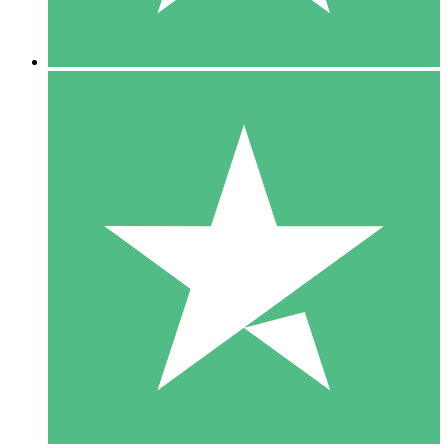
5 Descargas
15
US$
00
10 Descargas
20
US$
00