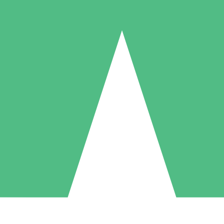
Paquetes de Créditos Individuales
Paga según el uso con créditos de descarga. Sin compromiso mensual.
1 Descarga
5 Descargas
10 Descargas
10
15
20
US$
00
US$
00
US$
00