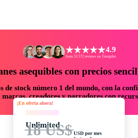
4.9
from 33.572 reviews on Trustpilot
anes asequibles con precios sencil
os de stock número 1 del mundo, con la confi
marcas, creadores y narradores con recurs
¡En oferta ahora!
un 76 % en tiempo y presupuesto.
¡En oferta ahora!
Unlimited
18 US$
USD por mes