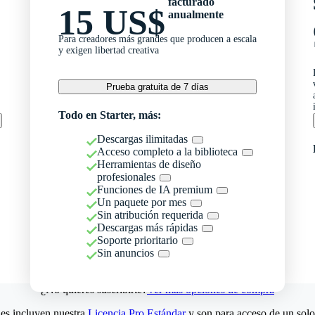
facturado
15 US$
anualmente
Para creadores más grandes que producen a escala
y exigen libertad creativa
Prueba gratuita de 7 días
Todo en Starter, más:
Descargas ilimitadas
Acceso completo a la biblioteca
Herramientas de diseño
profesionales
Funciones de IA premium
Un paquete por mes
Sin atribución requerida
Descargas más rápidas
Soporte prioritario
Sin anuncios
¿No quieres suscribirte?
Ver más opciones de compra
es incluyen nuestra
Licencia Pro Estándar
y son para acceso de un solo