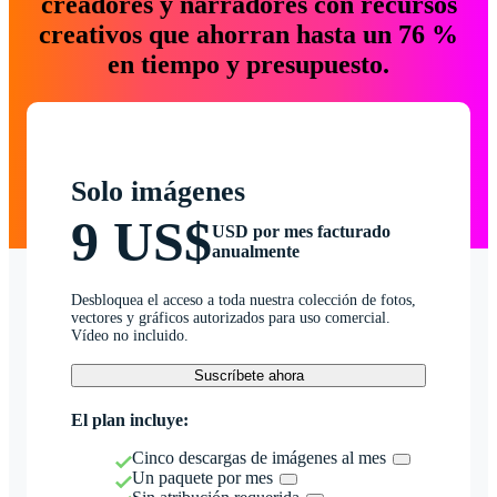
creadores y narradores con recursos
creativos que ahorran hasta un 76 %
en tiempo y presupuesto.
Solo imágenes
9 US$
USD por mes facturado
anualmente
Desbloquea el acceso a toda nuestra colección de fotos,
vectores y gráficos autorizados para uso comercial.
Vídeo no incluido.
Suscríbete ahora
El plan incluye:
Cinco descargas de imágenes al mes
Un paquete por mes