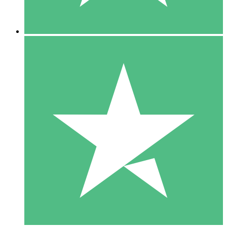
5 Descargas
15
US$
00
10 Descargas
20
US$
00