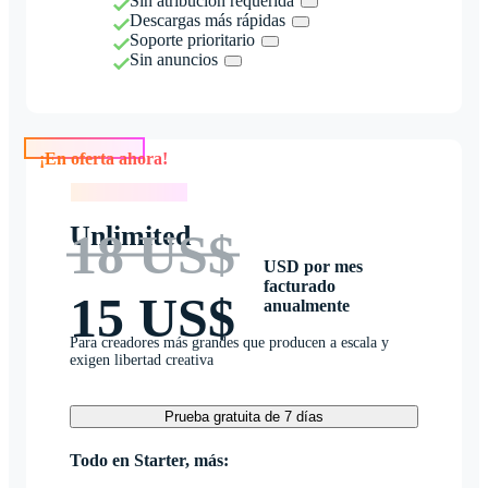
Sin atribución requerida
Descargas más rápidas
Soporte prioritario
Sin anuncios
¡En oferta ahora!
¡En oferta ahora!
Unlimited
18 US$
USD por mes
facturado
15 US$
anualmente
Para creadores más grandes que producen a escala y
exigen libertad creativa
Prueba gratuita de 7 días
Todo en Starter, más: