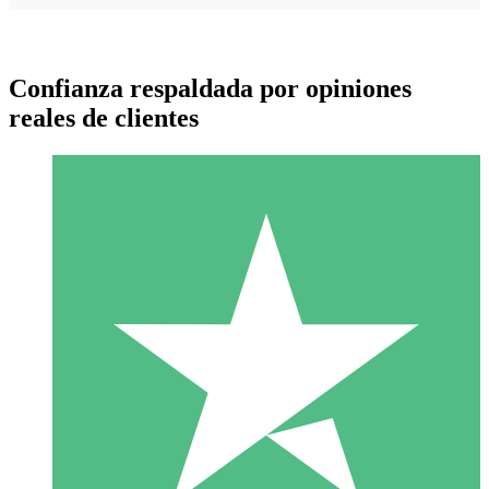
Confianza respaldada por opiniones
reales de clientes
Paquetes de Créditos Individuales
Paga según el uso con créditos de descarga. Sin compromiso
mensual.
1 Descarga
10
US$
00