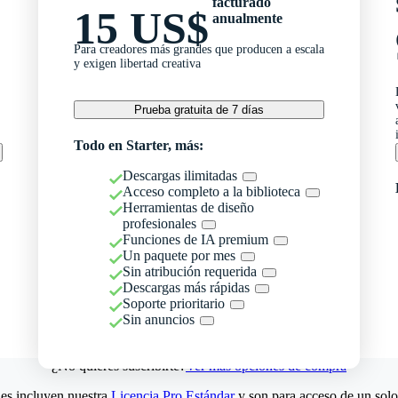
facturado
15 US$
anualmente
Para creadores más grandes que producen a escala
y exigen libertad creativa
Prueba gratuita de 7 días
Todo en Starter, más:
Descargas ilimitadas
Acceso completo a la biblioteca
Herramientas de diseño
profesionales
Funciones de IA premium
Un paquete por mes
Sin atribución requerida
Descargas más rápidas
Soporte prioritario
Sin anuncios
¿No quieres suscribirte?
Ver más opciones de compra
es incluyen nuestra
Licencia Pro Estándar
y son para acceso de un solo