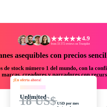
4.9
from 33.572 reviews on Trustpilot
anes asequibles con precios sencil
os de stock número 1 del mundo, con la confi
marcas, creadores y narradores con recurs
¡En oferta ahora!
un 76 % en tiempo y presupuesto.
¡En oferta ahora!
Unlimited
18 US$
USD por mes