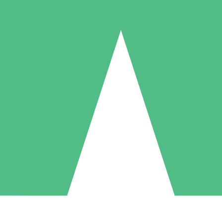
Paquetes de Créditos Individuales
Paga según el uso con créditos de descarga. Sin compromiso mensual.
1 Descarga
5 Descargas
10 Descargas
10
15
20
US$
00
US$
00
US$
00